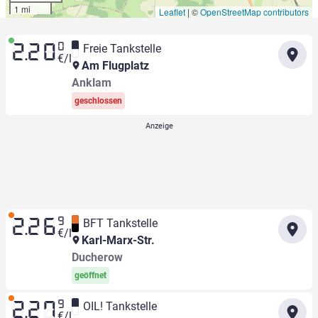
1 mi
Leaflet
|
©
OpenStreetMap contributors
0
Freie Tankstelle
2.20
€/l
Am Flugplatz
Anklam
geschlossen
9
BFT Tankstelle
2.26
€/l
Karl-Marx-Str.
Ducherow
geöffnet
9
OIL! Tankstelle
2.27
€/l