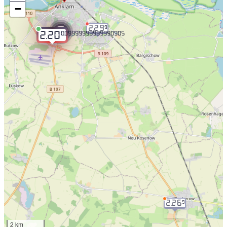
−
2.29
9
2
0.09999999999990905
2.20
2.26
9
2 km