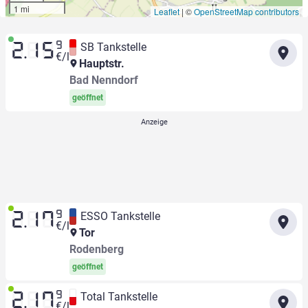
1 mi
Leaflet
|
©
OpenStreetMap contributors
9
SB Tankstelle
2.15
€/l
Hauptstr.
Bad Nenndorf
geöffnet
9
ESSO Tankstelle
2.17
€/l
Tor
Rodenberg
geöffnet
9
Total Tankstelle
2.17
€/l