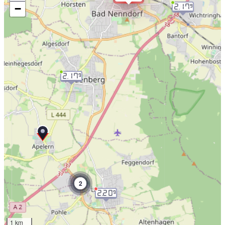
−
2.17
9
2.17
9
2
2.20
9
1 km