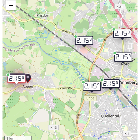
−
9
2.15
9
2.15
9
2.15
9
2.15
9
2.15
9
2.15
1 km