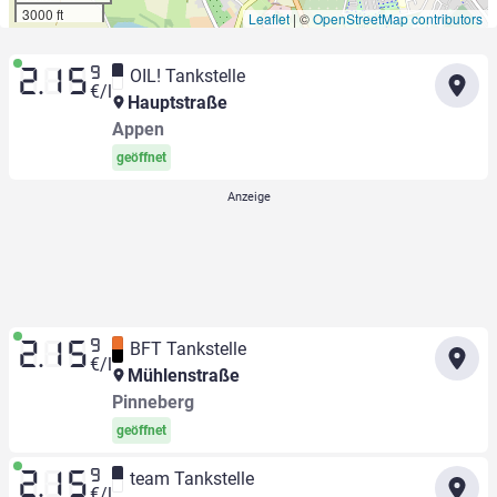
3000 ft
Leaflet
|
©
OpenStreetMap contributors
9
OIL! Tankstelle
2.15
€/l
Hauptstraße
Appen
geöffnet
9
BFT Tankstelle
2.15
€/l
Mühlenstraße
Pinneberg
geöffnet
9
team Tankstelle
2.15
€/l