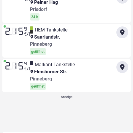
Peiner Hag
Prisdorf
24 h
9
HEM Tankstelle
2.15
€/l
Saarlandstr.
Pinneberg
geöffnet
9
Markant Tankstelle
2.15
€/l
Elmshorner Str.
Pinneberg
geöffnet