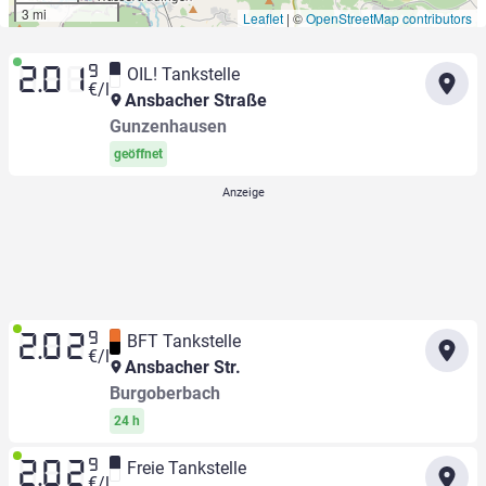
3 mi
Leaflet
|
©
OpenStreetMap contributors
9
OIL! Tankstelle
2.01
€/l
Ansbacher Straße
Gunzenhausen
geöffnet
9
BFT Tankstelle
2.02
€/l
Ansbacher Str.
Burgoberbach
24 h
9
Freie Tankstelle
2.02
€/l