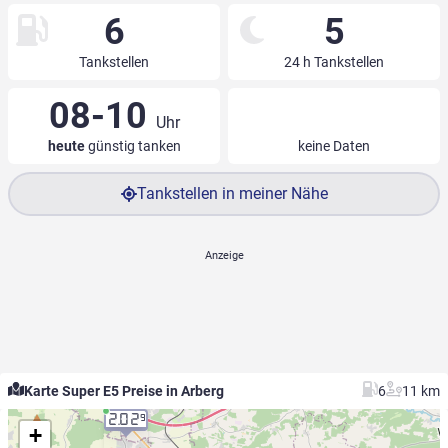
6
5
Tankstellen
24 h Tankstellen
08-10
Uhr
heute
günstig tanken
keine Daten
Tankstellen in meiner Nähe
Karte Super E5 Preise in Arberg
6
11 km
2.02
9
+