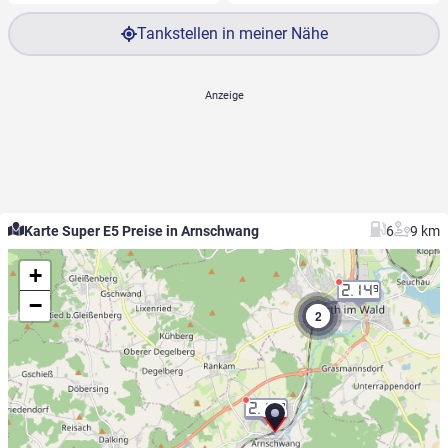
Tankstellen in meiner Nähe
Karte Super E5 Preise in Arnschwang
6
9 km
+
2.14
9
−
2
2.14
9