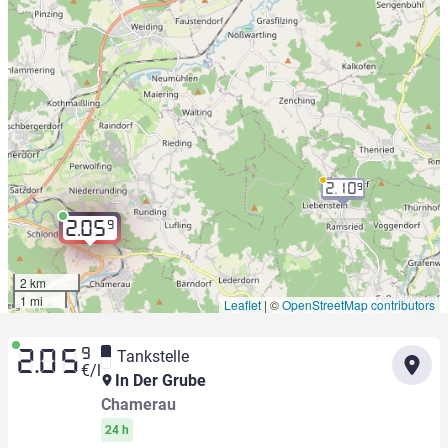
2.10
9
9
2.05
2 km
1 mi
Leaflet
|
©
OpenStreetMap contributors
9
Tankstelle
2.05
€/l
In Der Grube
Chamerau
24 h