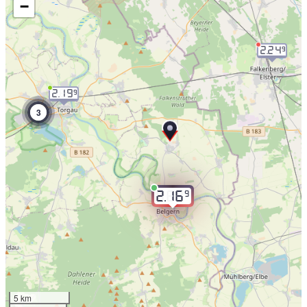
−
2.24
9
2.19
9
3
9
2.16
5 km