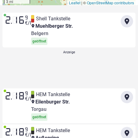
3 mi
Leaflet
|
©
OpenStreetMap contributors
9
Shell Tankstelle
2.16
€/l
Muehlberger Str.
Belgern
geöffnet
9
HEM Tankstelle
2.18
€/l
Eilenburger Str.
Torgau
geöffnet
9
HEM Tankstelle
2.18
€/l
Außenring