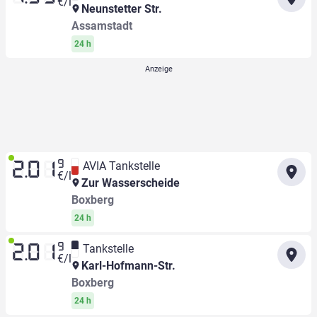
€/l
Neunstetter Str.
Assamstadt
24 h
9
AVIA Tankstelle
2.01
€/l
Zur Wasserscheide
Boxberg
24 h
9
Tankstelle
2.01
€/l
Karl-Hofmann-Str.
Boxberg
24 h