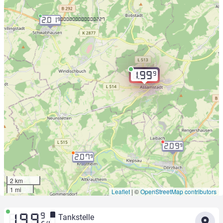
2.01
9.000000000000227
9
1.99
2.09
9
2.07
9
2 km
1 mi
Leaflet
|
©
OpenStreetMap contributors
9
Tankstelle
1.99