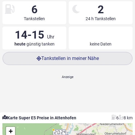
6
2
Tankstellen
24 h Tankstellen
14-15
Uhr
heute
günstig tanken
keine Daten
Tankstellen in meiner Nähe
Karte Super E5 Preise in Attenhofen
6
8 km
+
2.02
9