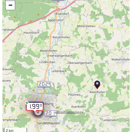
−
2.02
9
9
1.99
2
2.01
9.000000000000227
2 km