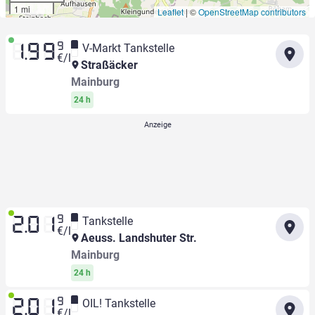
1 mi
Leaflet
|
©
OpenStreetMap contributors
9
V-Markt Tankstelle
1.99
€/l
Straßäcker
Mainburg
24 h
9
Tankstelle
2.01
€/l
Aeuss. Landshuter Str.
Mainburg
24 h
9
OIL! Tankstelle
2.01
€/l