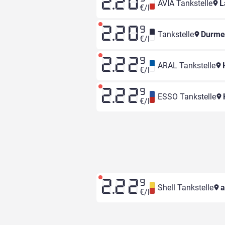
2.20
AVIA Tankstelle
L
€/l
2.20
9
Tankstelle
Durme
€/l
2.22
9
ARAL Tankstelle
H
€/l
2.22
9
ESSO Tankstelle
€/l
2.22
9
Shell Tankstelle
a
€/l