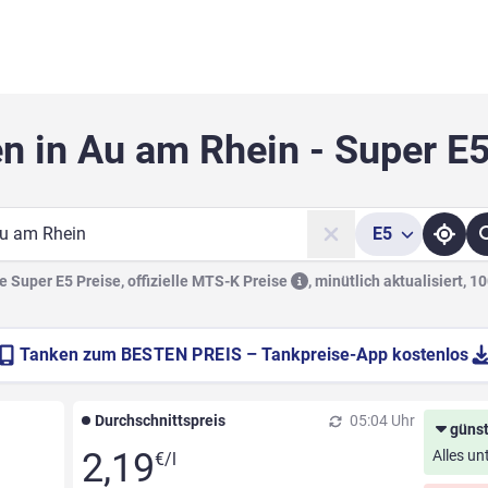
n in Au am Rhein - Super E
E5
he
 Super E5 Preise, offizielle
MTS-K Preise
,
minütlich aktualisiert, 1
Tanken zum
BESTEN PREIS
– Tankpreise-App kostenlos
Durchschnittspreis
05:04 Uhr
günst
2,19
Alles un
€/l