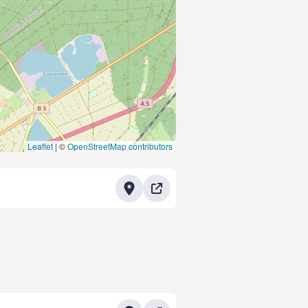
Leaflet
|
©
OpenStreetMap contributors