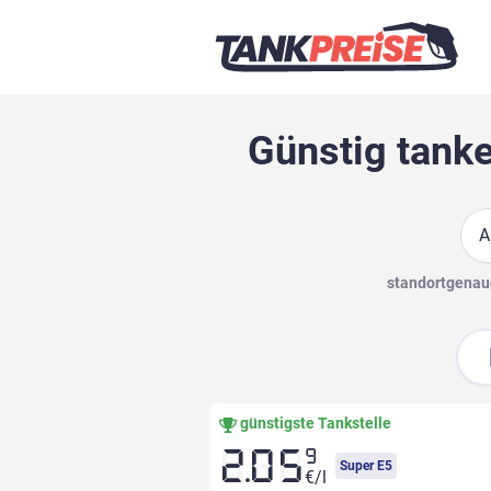
Günstig tanke
Suc
standortgenaue
günstigste Tankstelle
9
2.05
Super E5
€/l