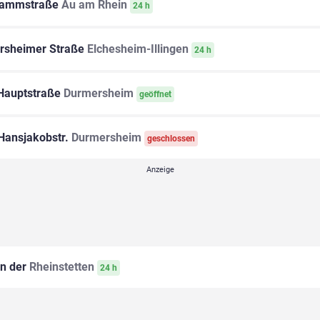
ammstraße
Au am Rhein
24 h
rsheimer Straße
Elchesheim-Illingen
24 h
auptstraße
Durmersheim
geöffnet
Hansjakobstr.
Durmersheim
geschlossen
n der
Rheinstetten
24 h