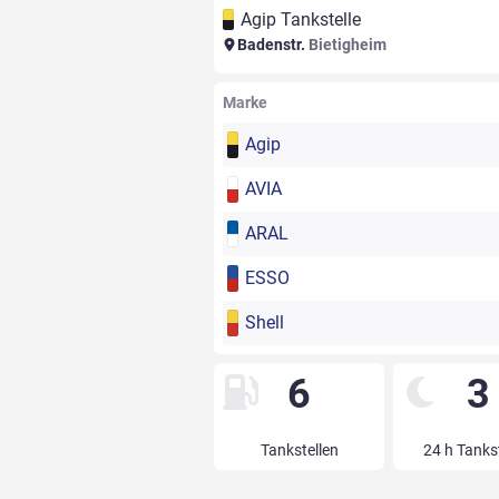
Agip Tankstelle
Badenstr.
Bietigheim
Marke
Agip
AVIA
ARAL
ESSO
Shell
6
3
Tankstellen
24 h Tanks