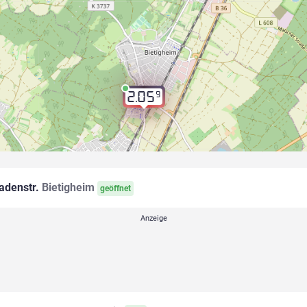
9
2.05
adenstr.
Bietigheim
geöffnet