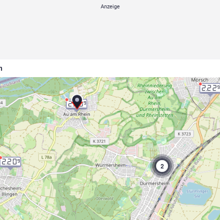
n
2.22
2.20
9
2.20
9
2