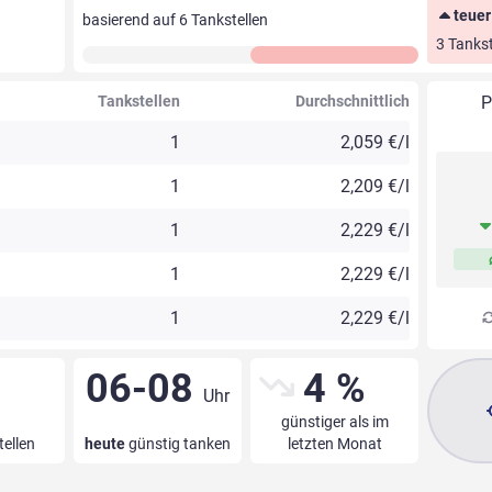
teuer
basierend auf
6
Tankstellen
3 Tankst
Tankstellen
Durchschnittlich
P
1
2,059 €/l
1
2,209 €/l
1
2,229 €/l
1
2,229 €/l
1
2,229 €/l
06-08
4 %
Uhr
günstiger als im
tellen
heute
günstig tanken
letzten Monat