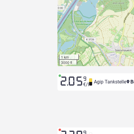
1 km
3000 ft
2.05
9
Agip Tankstelle
B
€/l
9