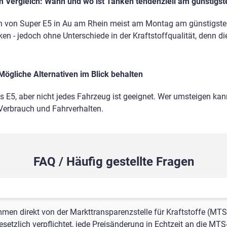
 Vergleich: Wann und wo ist Tanken tendenziell am günstigst
n von Super E5 in Au am Rhein meist am Montag am günstigsten.
en - jedoch ohne Unterschiede in der Kraftstoffqualität, denn di
Mögliche Alternativen im Blick behalten
ls E5, aber nicht jedes Fahrzeug ist geeignet. Wer umsteigen kann
 Verbrauch und Fahrverhalten.
FAQ / Häufig gestellte Fragen
mmen direkt von der Markttransparenzstelle für Kraftstoffe (MTS
setzlich verpflichtet, jede Preisänderung in Echtzeit an die MTS