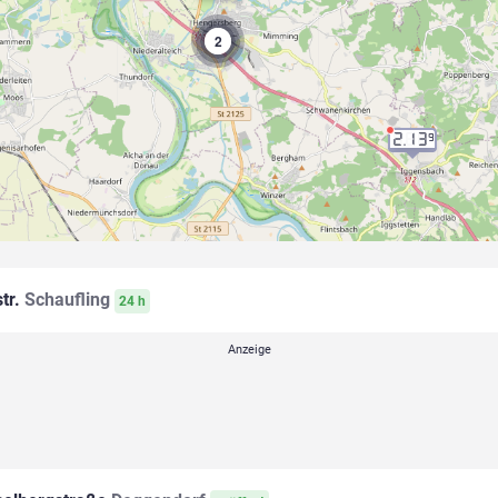
2
2.13
9
tr.
Schaufling
24 h