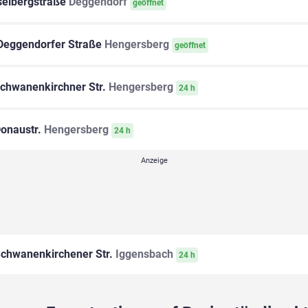
elbergstraße
Deggendorf
geöffnet
eggendorfer Straße
Hengersberg
geöffnet
chwanenkirchner Str.
Hengersberg
24 h
onaustr.
Hengersberg
24 h
chwanenkirchener Str.
Iggensbach
24 h