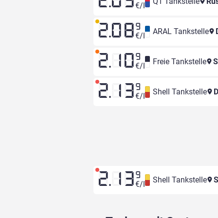
2.05
Q1 Tankstelle
Rus
€/l
2.08
9
ARAL Tankstelle
D
€/l
2.10
9
Freie Tankstelle
S
€/l
2.13
9
Shell Tankstelle
D
€/l
2.13
9
Shell Tankstelle
S
€/l