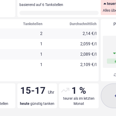
teuer
basierend auf
6
Tankstellen
Alles üb
Tankstellen
Durchschnittlich
P
2
2,14 €/l
1
2,059 €/l
1
2,089 €/l
1
2,109 €/l
15-17
1 %
Uhr
teurer als im letzten
tellen
heute
günstig tanken
Monat