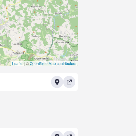
Leaflet
|
©
OpenStreetMap contributors