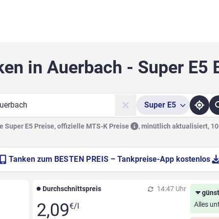
ken in Auerbach - Super E5 
Super
E5
he
 Super E5 Preise, offizielle
MTS-K Preise
,
minütlich aktualisiert, 1
Tanken zum
BESTEN PREIS
– Tankpreise-App kostenlos
Durchschnittspreis
14:47 Uhr
günst
2,09
Alles un
€/l