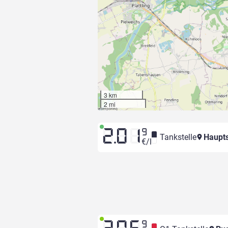
3 km
2 mi
2.01
9
Tankstelle
Haupts
€/l
9