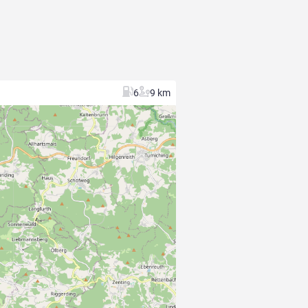
6
9 km