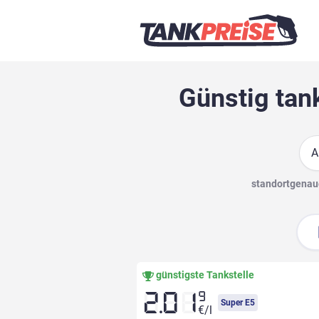
Günstig tan
Suc
standortgenaue
günstigste Tankstelle
9
2.01
Super E5
€/l