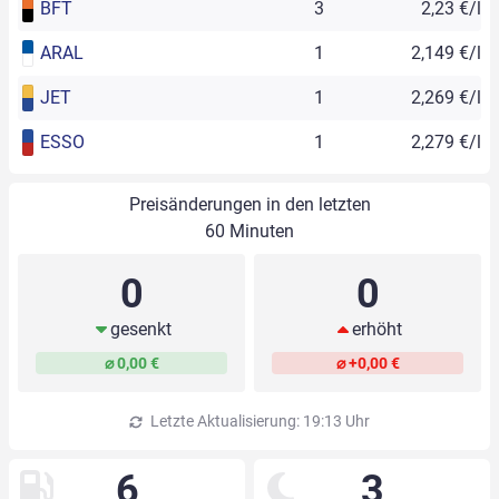
BFT
3
2,23 €/l
ARAL
1
2,149 €/l
JET
1
2,269 €/l
ESSO
1
2,279 €/l
Preisänderungen in den letzten
60 Minuten
0
0
gesenkt
erhöht
⌀ 0,00 €
⌀ +0,00 €
Letzte Aktualisierung: 19:13 Uhr
6
3