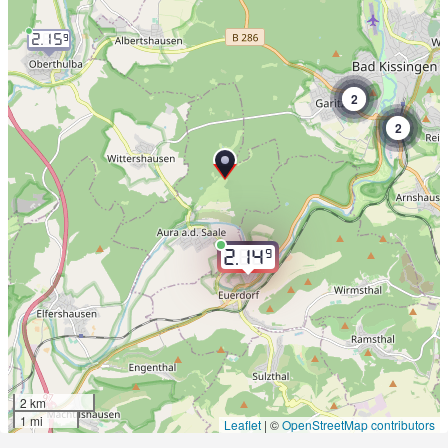
2.15
9
2
2
9
2.14
2 km
1 mi
Leaflet
|
©
OpenStreetMap contributors