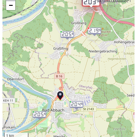
2.05
9.000000000000227
2.03
−
2.19
9
2.05
9
2.04
9
2.05
9
1 km