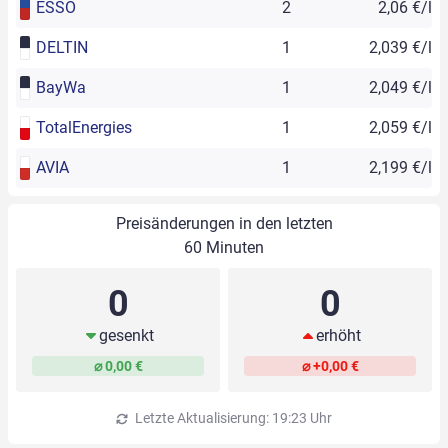
ESSO
2
2,06 €/l
DELTIN
1
2,039 €/l
BayWa
1
2,049 €/l
TotalEnergies
1
2,059 €/l
AVIA
1
2,199 €/l
Preisänderungen in den letzten
60 Minuten
0
0
gesenkt
erhöht
⌀ 0,00 €
⌀ +0,00 €
Letzte Aktualisierung: 19:23 Uhr