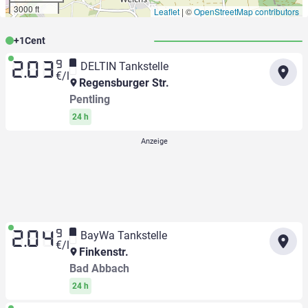
3000 ft
Leaflet
|
©
OpenStreetMap contributors
+
1
Cent
9
DELTIN Tankstelle
2.03
€/l
Regensburger Str.
Pentling
24 h
9
BayWa Tankstelle
2.04
€/l
Finkenstr.
Bad Abbach
24 h