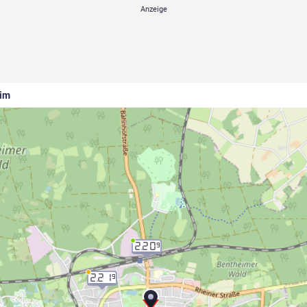
eim
2.20
9
2.21
9