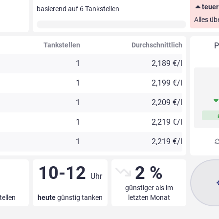
teuer
basierend auf
6
Tankstellen
Alles üb
Tankstellen
Durchschnittlich
P
1
2,189 €/l
1
2,199 €/l
1
2,209 €/l
1
2,219 €/l
1
2,219 €/l
10-12
2 %
Uhr
günstiger als im
tellen
heute
günstig tanken
letzten Monat