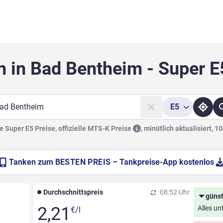
n in Bad Bentheim - Super E
E5
he
 Super E5 Preise, offizielle
MTS-K Preise
,
minütlich aktualisiert, 1
Tanken zum
BESTEN PREIS
– Tankpreise-App kostenlos
Durchschnittspreis
08:52 Uhr
günst
2,21
Alles un
€/l