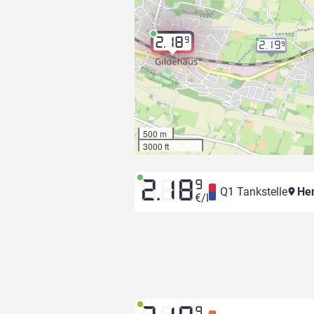
9
2.18
2.19
9
500 m
3000 ft
2.18
9
Q1 Tankstelle
Hen
€/l
9