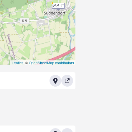
2.21
9
Leaflet
|
©
OpenStreetMap contributors