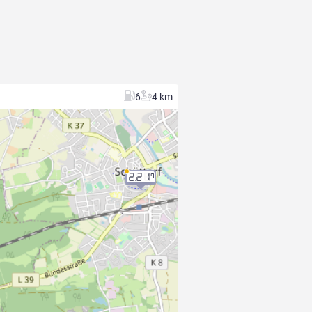
6
4 km
2.21
9