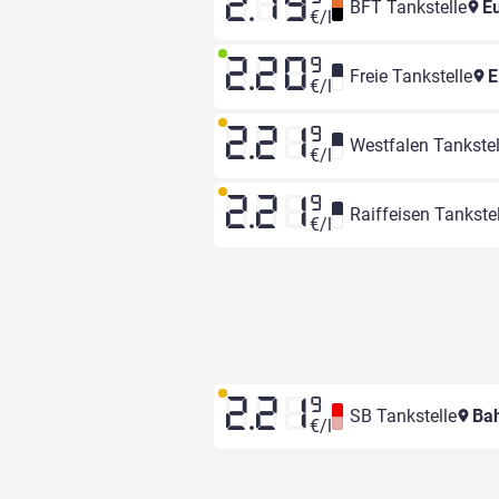
2.19
BFT Tankstelle
Eu
€/l
2.20
9
Freie Tankstelle
E
€/l
2.21
9
Westfalen Tankstel
€/l
2.21
9
Raiffeisen Tankstel
€/l
2.21
9
SB Tankstelle
Bah
€/l