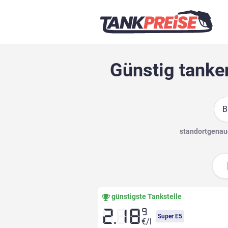
Günstig tanke
Suc
standortgenaue
günstigste Tankstelle
9
2.18
Super E5
€/l