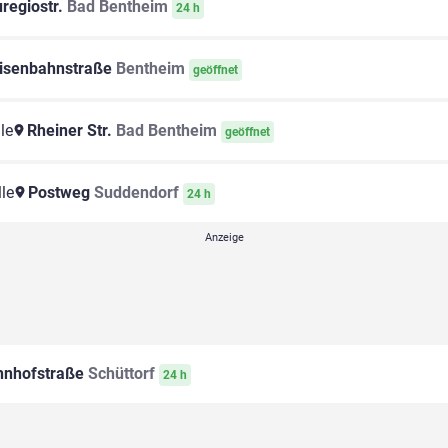
regiostr.
Bad Bentheim
24 h
isenbahnstraße
Bentheim
geöffnet
le
Rheiner Str.
Bad Bentheim
geöffnet
le
Postweg
Suddendorf
24 h
nhofstraße
Schüttorf
24 h