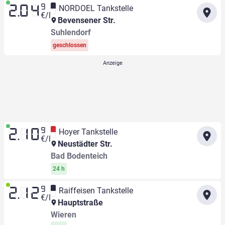
9
NORDOEL Tankstelle
2.04
€/l
Bevensener Str.
Suhlendorf
geschlossen
9
Hoyer Tankstelle
2.10
€/l
Neustädter Str.
Bad Bodenteich
24 h
9
Raiffeisen Tankstelle
2.12
€/l
Hauptstraße
Wieren