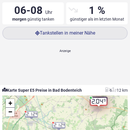
06-08
1 %
Uhr
morgen
günstig tanken
günstiger als im letzten Monat
Tankstellen in meiner Nähe
Karte Super E5 Preise in Bad Bodenteich
6
12 km
9
2.04
+
−
2.12
9
2.12
9