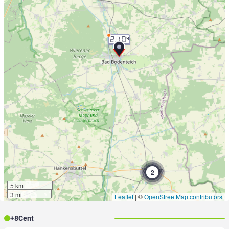
2.10
9
2
5 km
3 mi
Leaflet
|
©
OpenStreetMap contributors
+
8
Cent