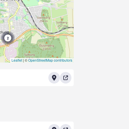
2
Leaflet
|
©
OpenStreetMap contributors