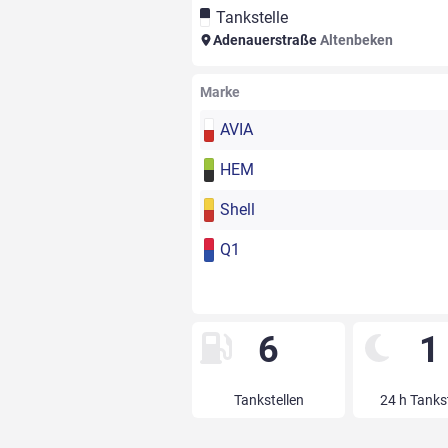
Tankstelle
Adenauerstraße
Altenbeken
Marke
AVIA
HEM
Shell
Q1
6
1
Tankstellen
24 h Tanks