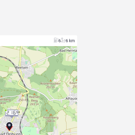
6
6 km
2.16
9