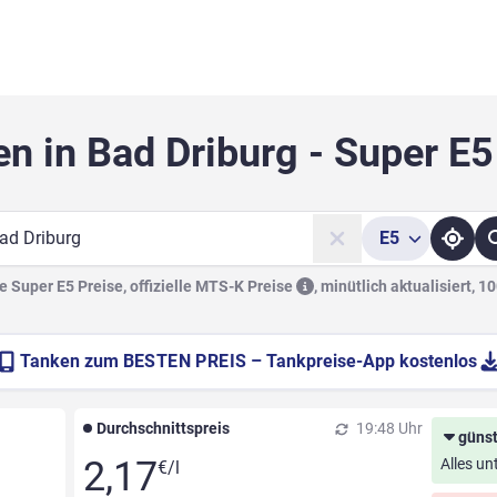
en in Bad Driburg - Super E5
E5
he
 Super E5 Preise, offizielle
MTS-K Preise
,
minütlich aktualisiert, 1
Tanken zum
BESTEN PREIS
– Tankpreise-App kostenlos
Durchschnittspreis
19:48 Uhr
günst
2,17
Alles un
€/l