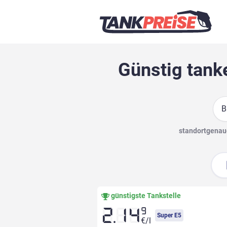
Günstig tank
Suc
standortgenaue
günstigste Tankstelle
9
2.14
Super E5
€/l