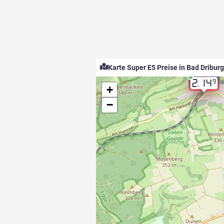
Karte Super E5 Preise in Bad Driburg
9
2.14
+
−