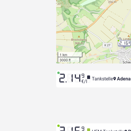
2.16
9
1 km
3000 ft
2.14
9
Tankstelle
Adena
€/l
9