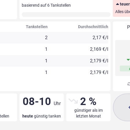
teuer
basierend auf
6
Tankstellen
Alles üb
Tankstellen
Durchschnittlich
P
2
2,17 €/l
1
2,169 €/l
1
2,179 €/l
1
2,179 €/l
08-10
2 %
Uhr
günstiger als im
tellen
heute
günstig tanken
letzten Monat