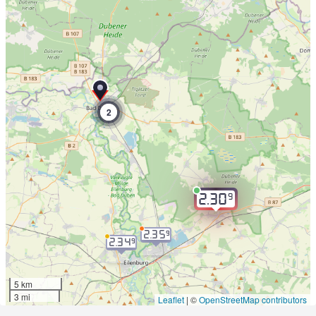
2
9
2.30
2.35
9
2.34
9
5 km
3 mi
Leaflet
|
©
OpenStreetMap contributors