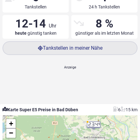
Tankstellen
24 h Tankstellen
12-14
8 %
Uhr
heute
günstig tanken
günstiger als im letzten Monat
Tankstellen in meiner Nähe
Karte Super E5 Preise in Bad Düben
6
15 km
+
2.34
9
−