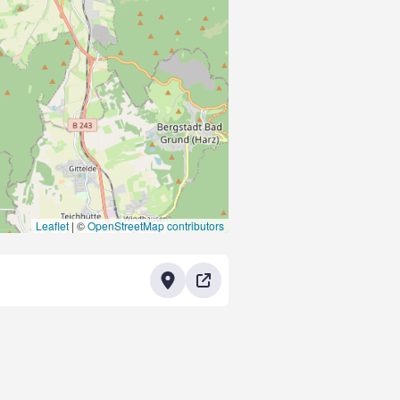
Leaflet
|
©
OpenStreetMap contributors