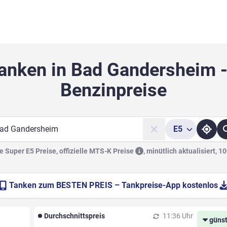
tanken in Bad Gandersheim -
Benzinpreise
E5
he
 Super E5 Preise, offizielle
MTS-K Preise
,
minütlich aktualisiert, 1
Tanken zum
BESTEN PREIS
– Tankpreise-App kostenlos
Durchschnittspreis
11:36 Uhr
günst