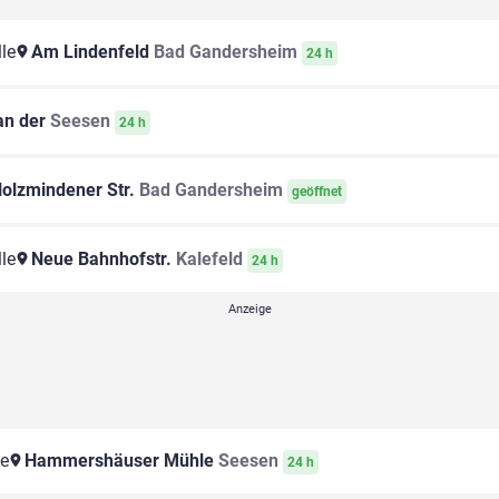
le
Am Lindenfeld
Bad Gandersheim
24 h
n der
Seesen
24 h
olzmindener Str.
Bad Gandersheim
geöffnet
le
Neue Bahnhofstr.
Kalefeld
24 h
le
Hammershäuser Mühle
Seesen
24 h