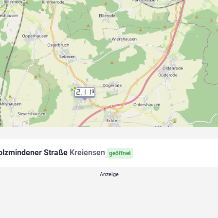
2.11
9
lzmindener Straße
Kreiensen
geöffnet