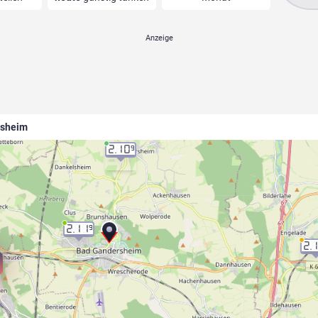
rsheim
2.10
9
2.11
9
2.