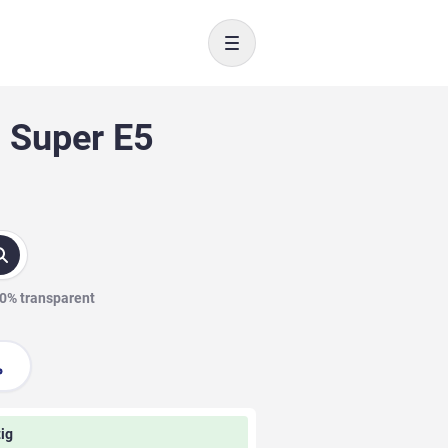
Toggle navigation
 Super E5
00% transparent
ig