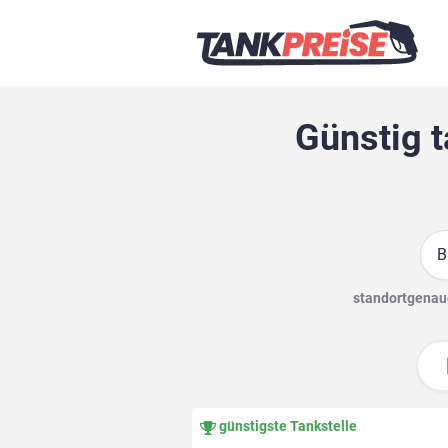
Günstig 
Suc
standortgenaue
günstigste Tankstelle