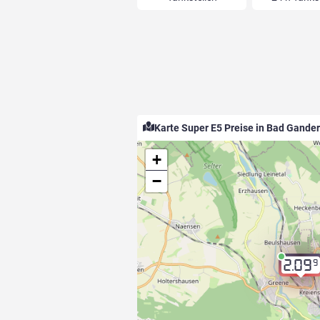
Karte Super E5 Preise in Bad Gande
+
−
9
2.09