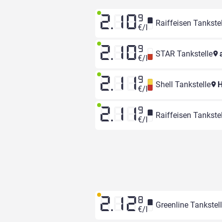
2.10
9
Raiffeisen Tankstel
€/l
2.10
9
STAR Tankstelle
a
€/l
2.11
9
Shell Tankstelle
H
€/l
2.11
9
Raiffeisen Tankstel
€/l
2.12
8
Greenline Tankstel
€/l