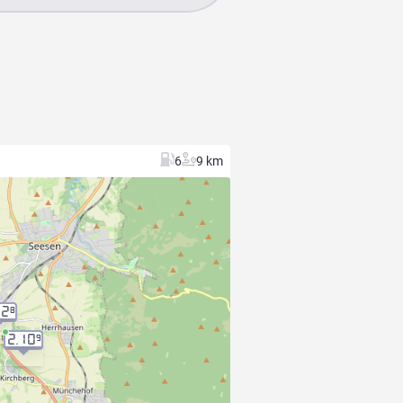
6
9 km
12
8
2.10
9