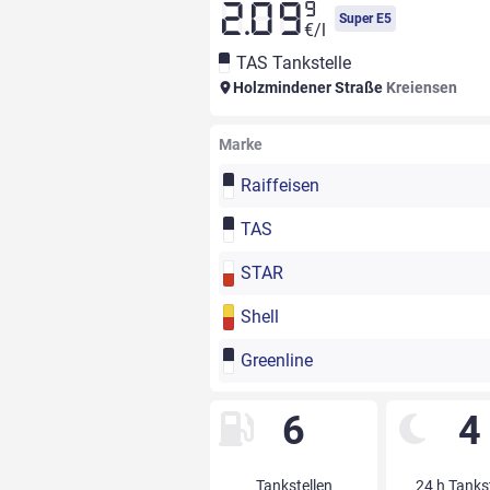
9
2.09
Super E5
€/l
TAS Tankstelle
Holzmindener Straße
Kreiensen
Marke
Raiffeisen
TAS
STAR
Shell
Greenline
6
4
Tankstellen
24 h Tanks