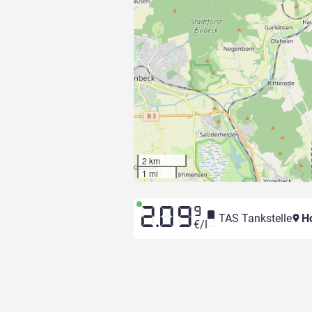
2 km
1 mi
2.09
9
TAS Tankstelle
Ho
€/l