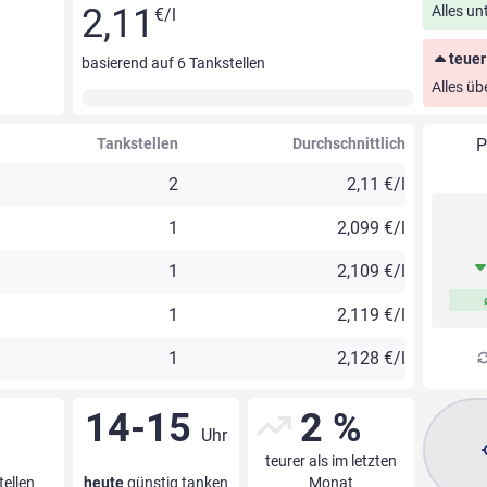
2,11
Alles un
€/l
teuer
basierend auf
6
Tankstellen
Alles üb
Tankstellen
Durchschnittlich
P
2
2,11 €/l
1
2,099 €/l
1
2,109 €/l
1
2,119 €/l
1
2,128 €/l
14-15
2 %
Uhr
teurer als im letzten
tellen
heute
günstig tanken
Monat