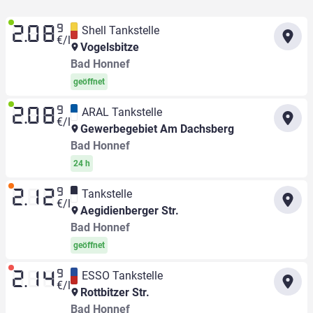
9
Shell Tankstelle
2.08
€/l
Vogelsbitze
Bad Honnef
geöffnet
9
ARAL Tankstelle
2.08
€/l
Gewerbegebiet Am Dachsberg
Bad Honnef
24 h
9
Tankstelle
2.12
€/l
Aegidienberger Str.
Bad Honnef
geöffnet
9
ESSO Tankstelle
2.14
€/l
Rottbitzer Str.
Bad Honnef