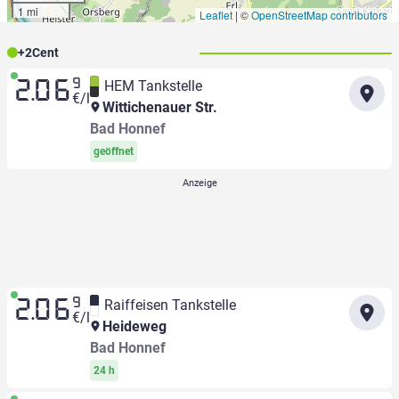
1 mi
Leaflet
|
©
OpenStreetMap contributors
+
2
Cent
9
HEM Tankstelle
2.06
€/l
Wittichenauer Str.
Bad Honnef
geöffnet
9
Raiffeisen Tankstelle
2.06
€/l
Heideweg
Bad Honnef
24 h