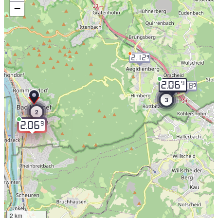
−
2.12
9
9
2.06
2.08
9
3
2
9
2.06
2 km