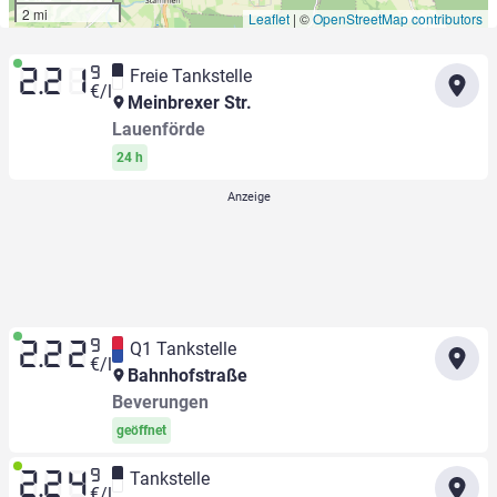
2 mi
Leaflet
|
©
OpenStreetMap contributors
9
Freie Tankstelle
2.21
€/l
Meinbrexer Str.
Lauenförde
24 h
9
Q1 Tankstelle
2.22
€/l
Bahnhofstraße
Beverungen
geöffnet
9
Tankstelle
2.24
€/l