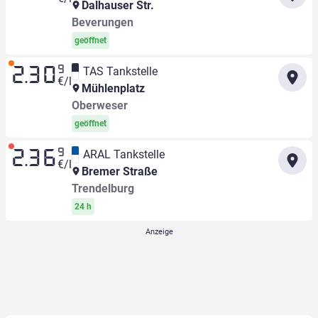
Dalhauser Str.
Beverungen
geöffnet
9
TAS Tankstelle
2.30
€/l
Mühlenplatz
Oberweser
geöffnet
9
ARAL Tankstelle
2.36
€/l
Bremer Straße
Trendelburg
24 h