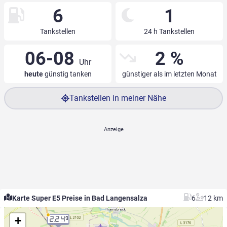
6
1
Tankstellen
24 h Tankstellen
06-08
2 %
Uhr
heute
günstig tanken
günstiger als im letzten Monat
Tankstellen in meiner Nähe
Karte Super E5 Preise in Bad Langensalza
6
12 km
+
2.24
9