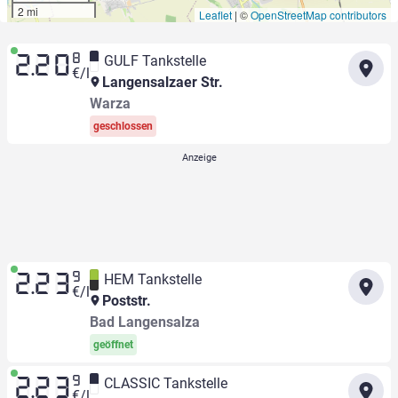
2 mi
Leaflet
|
©
OpenStreetMap contributors
8
GULF Tankstelle
2.20
€/l
Langensalzaer Str.
Warza
geschlossen
9
HEM Tankstelle
2.23
€/l
Poststr.
Bad Langensalza
geöffnet
9
CLASSIC Tankstelle
2.23
€/l