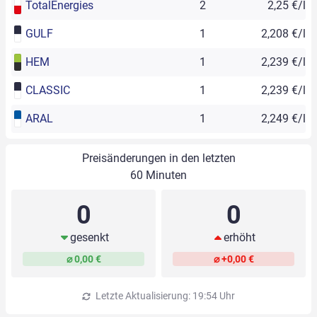
TotalEnergies
2
2,25 €/l
GULF
1
2,208 €/l
HEM
1
2,239 €/l
CLASSIC
1
2,239 €/l
ARAL
1
2,249 €/l
Preisänderungen in den letzten
60 Minuten
0
0
gesenkt
erhöht
⌀ 0,00 €
⌀ +0,00 €
Letzte Aktualisierung: 19:54 Uhr