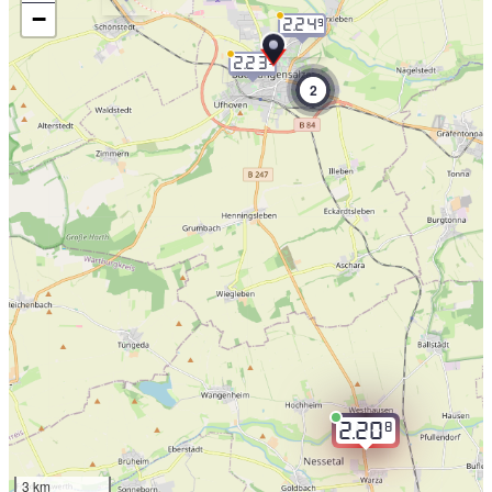
−
2.24
9
2.23
9
2
8
2.20
3 km