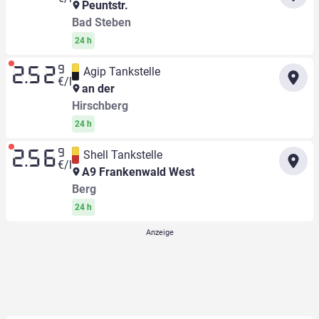
Peuntstr.
Bad Steben
24 h
9
Agip Tankstelle
2.52
€/l
an der
Hirschberg
24 h
9
Shell Tankstelle
2.56
€/l
A9 Frankenwald West
Berg
24 h