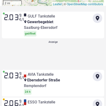
2 mi
Leaflet
|
©
OpenStreetMap contributors
9
GULF Tankstelle
2.03
€/l
Gewerbegebiet
Saalburg-Ebersdorf
geöffnet
9
AVIA Tankstelle
2.03
€/l
Ebersdorfer Straße
Remptendorf
24 h
9
ESSO Tankstelle
2.06
€/l