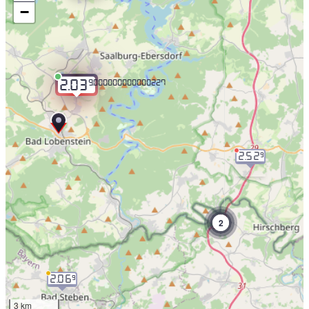
−
9.000000000000227
2.03
2.52
9
2
2.06
9
3 km