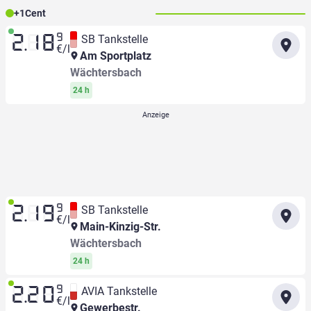
+
1
Cent
9
SB Tankstelle
2.18
€/l
Am Sportplatz
Wächtersbach
24 h
9
SB Tankstelle
2.19
€/l
Main-Kinzig-Str.
Wächtersbach
24 h
9
AVIA Tankstelle
2.20
€/l
Gewerbestr.