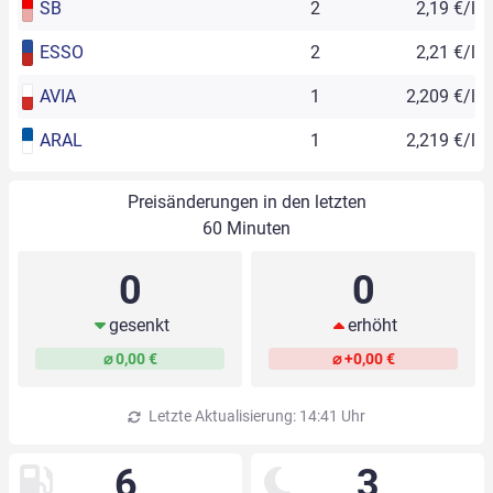
SB
2
2,19 €/l
ESSO
2
2,21 €/l
AVIA
1
2,209 €/l
ARAL
1
2,219 €/l
Preisänderungen in den letzten
60 Minuten
0
0
gesenkt
erhöht
⌀ 0,00 €
⌀ +0,00 €
Letzte Aktualisierung: 14:41 Uhr
6
3