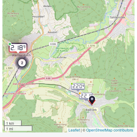
9
2.18
2
2.20
9
2.21
9
1 km
1 mi
Leaflet
|
©
OpenStreetMap contributors