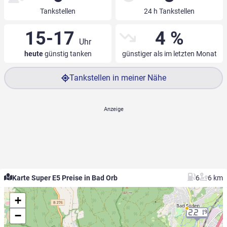
Tankstellen
24 h Tankstellen
15-17
4 %
Uhr
heute
günstig tanken
günstiger als im letzten Monat
Tankstellen in meiner Nähe
Karte Super E5 Preise in Bad Orb
6
6 km
+
−
2.21
9