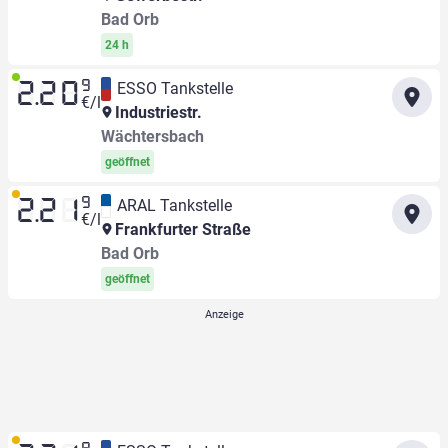
Bad Orb
24 h
9
ESSO Tankstelle
2.20
€/l
Industriestr.
Wächtersbach
geöffnet
9
ARAL Tankstelle
2.21
€/l
Frankfurter Straße
Bad Orb
geöffnet