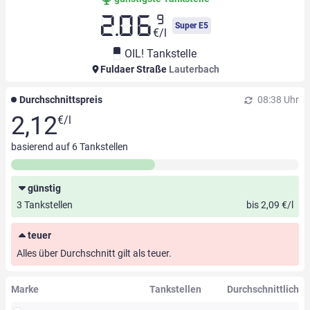
9
2.06
Super E5
€/l
OIL! Tankstelle
Fuldaer Straße
Lauterbach
Durchschnittspreis
08:38 Uhr
2,12
€/l
basierend auf
6
Tankstellen
günstig
3 Tankstellen
bis 2,09 €/l
teuer
Alles über Durchschnitt gilt als teuer.
Marke
Tankstellen
Durchschnittlich