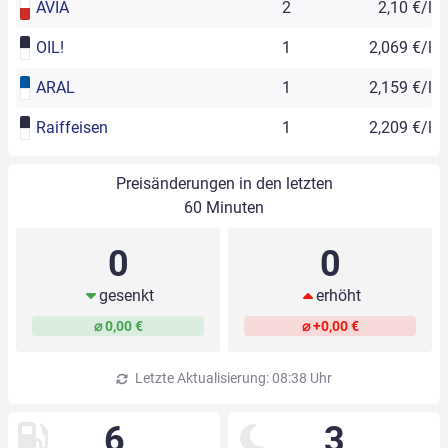
AVIA
2
2,10 €/l
OIL!
1
2,069 €/l
ARAL
1
2,159 €/l
Raiffeisen
1
2,209 €/l
Preisänderungen in den letzten
60 Minuten
0
0
gesenkt
erhöht
⌀ 0,00 €
⌀ +0,00 €
Letzte Aktualisierung: 08:38 Uhr
6
3