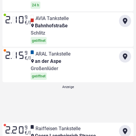
24 h
9
AVIA Tankstelle
2.10
€/l
Bahnhofstraße
Schlitz
geöffnet
9
ARAL Tankstelle
2.15
€/l
an der Aspe
Großenlüder
geöffnet
9
Raiffeisen Tankstelle
2.20
€/l
Georg Langheinrich Strasse