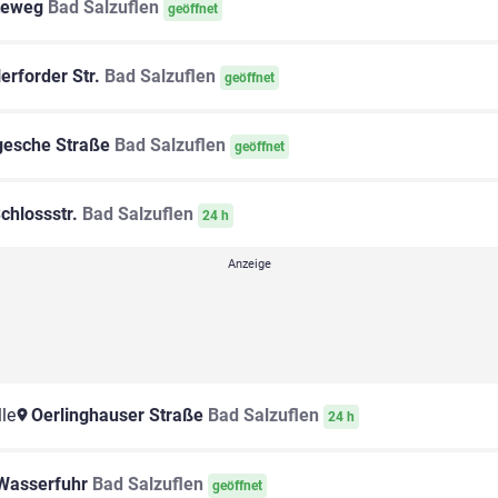
teweg
Bad Salzuflen
geöffnet
erforder Str.
Bad Salzuflen
geöffnet
esche Straße
Bad Salzuflen
geöffnet
chlossstr.
Bad Salzuflen
24 h
le
Oerlinghauser Straße
Bad Salzuflen
24 h
Wasserfuhr
Bad Salzuflen
geöffnet