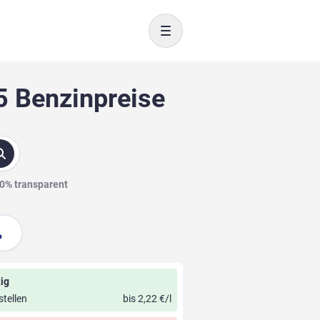
Toggle navigation
5 Benzinpreise
00% transparent
ig
stellen
bis 2,22 €/l