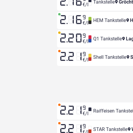
2.16
Tankstelle
Gröch
€/l
2.16
9
HEM Tankstelle
H
€/l
2.20
9
Q1 Tankstelle
Lag
€/l
2.21
9
Shell Tankstelle
S
€/l
2.21
9
Raiffeisen Tankstel
€/l
2.21
9
STAR Tankstelle
€/l