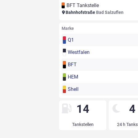
BFT Tankstelle
Bahnhofstraße
Bad Salzuflen
Marke
Q1
Westfalen
BFT
HEM
Shell
14
4
Tankstellen
24 h Tanks