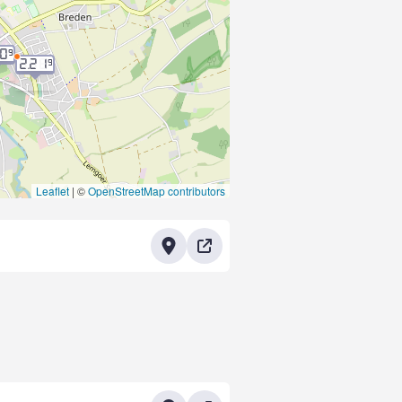
20
9
2.21
9
Leaflet
|
©
OpenStreetMap contributors