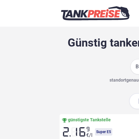
Günstig tanke
Suc
standortgenaue
günstigste Tankstelle
9
2.16
Super E5
€/l