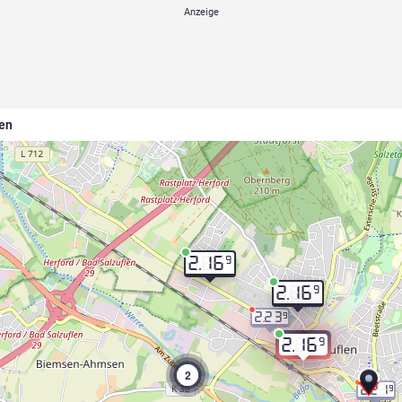
len
9
2.16
9
2.16
2.23
9
9
2.16
2
2.21
9