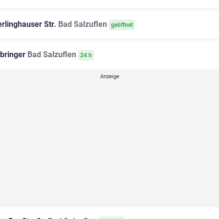
rlinghauser Str.
Bad Salzuflen
geöffnet
bringer
Bad Salzuflen
24 h