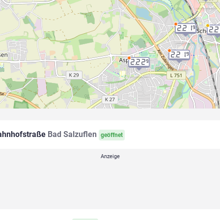
2.21
9
2.
2.21
9
2.22
9
hnhofstraße
Bad Salzuflen
geöffnet