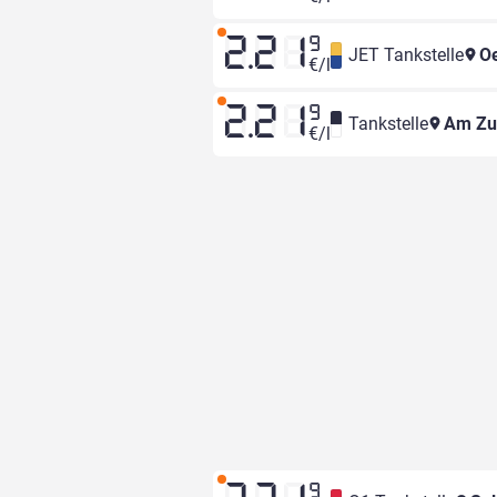
2.21
9
JET Tankstelle
Oe
€/l
2.21
9
Tankstelle
Am Zu
€/l
9