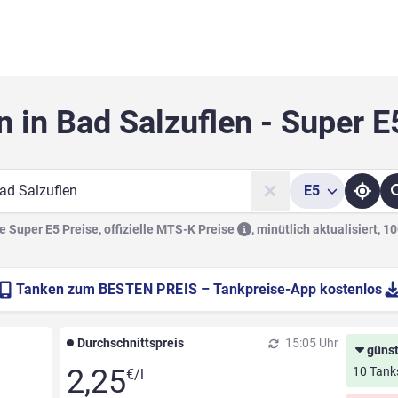
n in Bad Salzuflen - Super E
E5
he
 Super E5 Preise, offizielle
MTS-K Preise
,
minütlich aktualisiert, 1
Tanken zum
BESTEN PREIS
– Tankpreise-App kostenlos
Durchschnittspreis
15:05 Uhr
günst
2,25
10 Tank
€/l