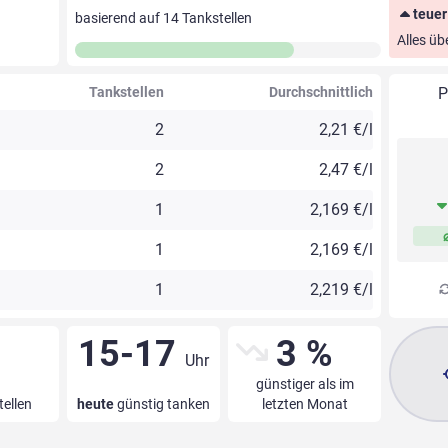
teuer
basierend auf
14
Tankstellen
Alles üb
Tankstellen
Durchschnittlich
P
2
2,21 €/l
2
2,47 €/l
1
2,169 €/l
1
2,169 €/l
1
2,219 €/l
15-17
3 %
Uhr
günstiger als im
tellen
heute
günstig tanken
letzten Monat