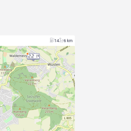
14
6 km
2.21
9