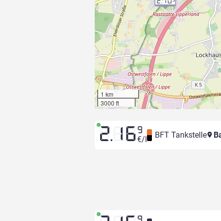
2.70
1 km
3000 ft
2.16
9
BFT Tankstelle
Ba
€/l
9