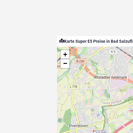
Karte Super E5 Preise in Bad Salzuf
+
−
9