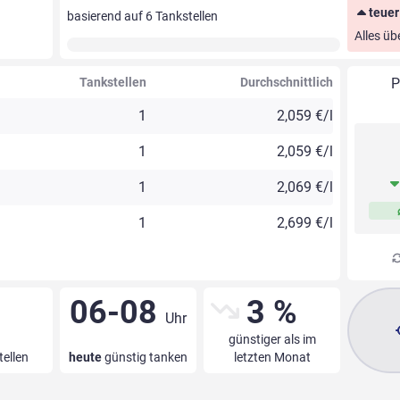
teuer
basierend auf
6
Tankstellen
Alles üb
Tankstellen
Durchschnittlich
P
1
2,059 €/l
1
2,059 €/l
1
2,069 €/l
1
2,699 €/l
06-08
3 %
Uhr
günstiger als im
tellen
heute
günstig tanken
letzten Monat