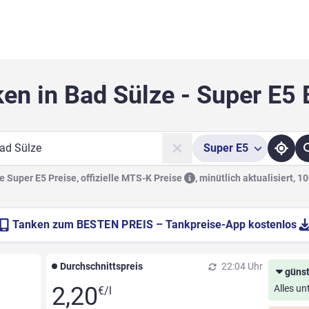
en in Bad Sülze - Super E5
Super
E5
he
 Super E5 Preise, offizielle
MTS-K Preise
,
minütlich aktualisiert, 1
Tanken zum
BESTEN PREIS
– Tankpreise-App kostenlos
Durchschnittspreis
22:04 Uhr
günst
2,20
Alles un
€/l