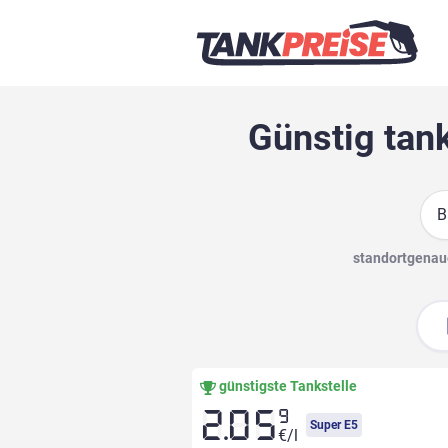
Günstig tank
Suc
standortgenaue
günstigste Tankstelle
9
2.05
Super E5
€/l