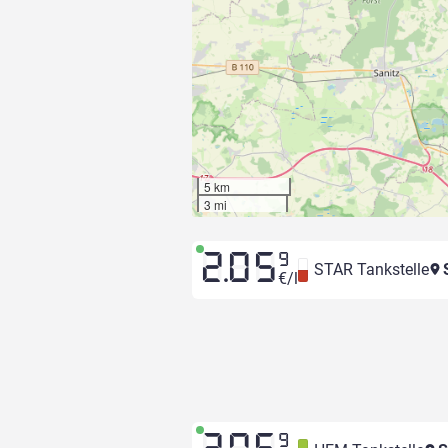
5 km
3 mi
2.05
9
STAR Tankstelle
€/l
9