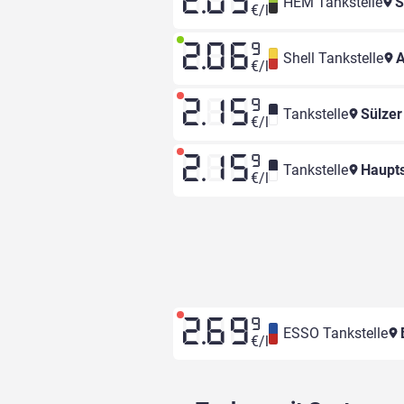
2.05
HEM Tankstelle
S
€/l
2.06
9
Shell Tankstelle
A
€/l
2.15
9
Tankstelle
Sülzer
€/l
2.15
9
Tankstelle
Haupts
€/l
2.69
9
ESSO Tankstelle
€/l