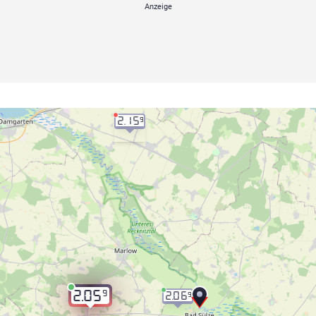
2.15
9
9
2.05
2.06
9