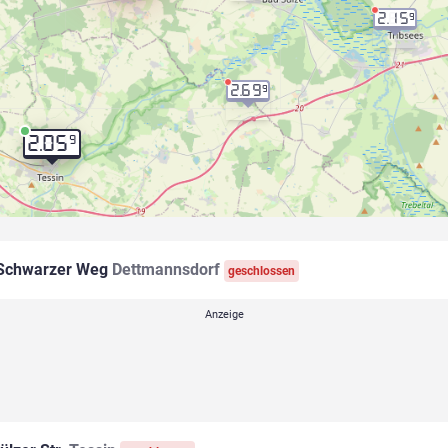
2.15
9
2.69
9
9
2.05
Schwarzer Weg
Dettmannsdorf
geschlossen