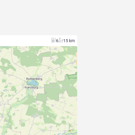
6
15 km