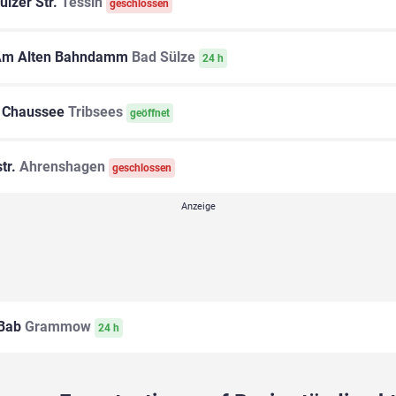
ülzer Str.
Tessin
geschlossen
m Alten Bahndamm
Bad Sülze
24 h
 Chaussee
Tribsees
geöffnet
tr.
Ahrenshagen
geschlossen
Bab
Grammow
24 h