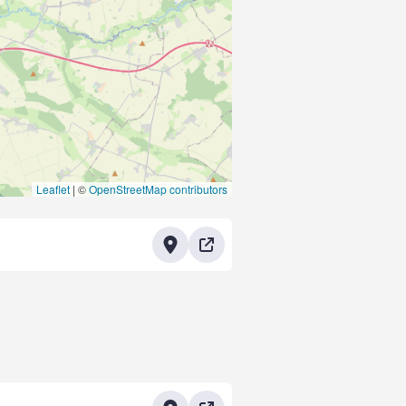
Leaflet
|
©
OpenStreetMap contributors