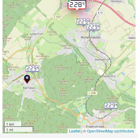
9
2.28
2.29
9
2.29
9
2.29
9
2.29
9
1 km
1 mi
Leaflet
|
©
OpenStreetMap contributors