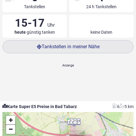
Tankstellen
24 h Tankstellen
15-17
Uhr
heute
günstig tanken
keine Daten
Tankstellen in meiner Nähe
Karte Super E5 Preise in Bad Tabarz
6
5 km
+
2.29
9
−