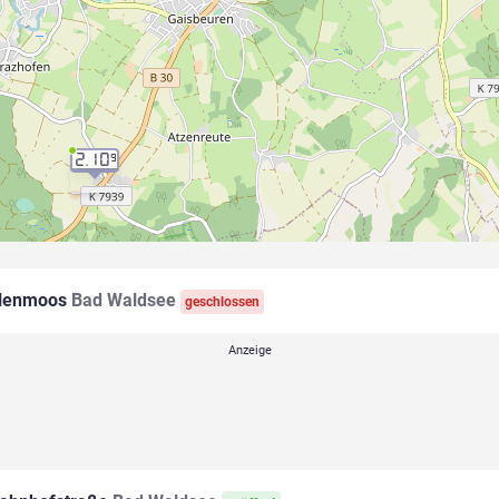
2.10
9
llenmoos
Bad Waldsee
geschlossen