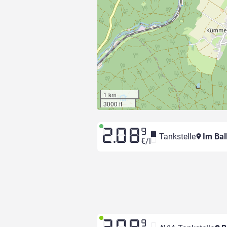
1 km
3000 ft
2.08
9
Tankstelle
Im Ba
€/l
9