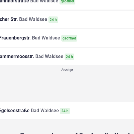
ahnhofstraße
Bad Waldsee
geöffnet
cher Str.
Bad Waldsee
24 h
Frauenbergstr.
Bad Waldsee
geöffnet
ammermoosstr.
Bad Waldsee
24 h
gelseestraße
Bad Waldsee
24 h