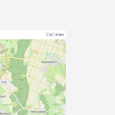
6
6 km