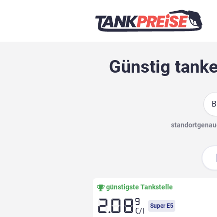
Günstig tanke
Suc
standortgenaue
günstigste Tankstelle
9
2.08
Super E5
€/l