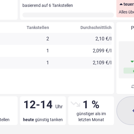
teuer
basierend auf
6
Tankstellen
Alles üb
Tankstellen
Durchschnittlich
P
2
2,10 €/l
1
2,099 €/l
1
2,109 €/l
12-14
1 %
Uhr
günstiger als im
tellen
heute
günstig tanken
letzten Monat