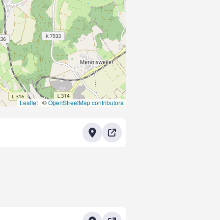
Leaflet
|
©
OpenStreetMap contributors