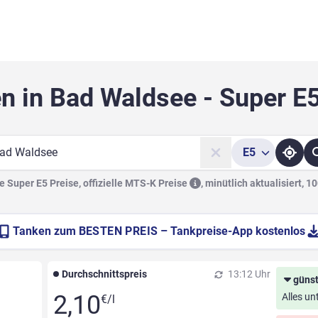
n in Bad Waldsee - Super E
E5
he
 Super E5 Preise, offizielle
MTS-K Preise
,
minütlich aktualisiert, 1
Tanken zum
BESTEN PREIS
– Tankpreise-App kostenlos
Durchschnittspreis
13:12 Uhr
günst
2,10
Alles un
€/l