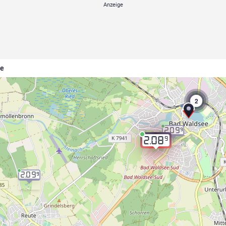
ee
2
2.09
9
9
2.08
2.09
9