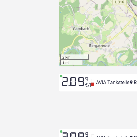
2 km
1 mi
2.09
9
AVIA Tankstelle
R
€/l
9