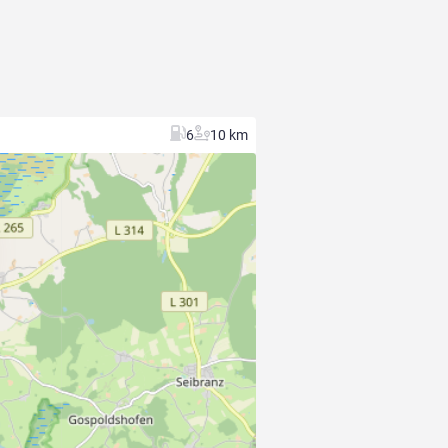
6
10 km