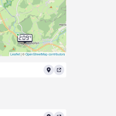
9
2.09
Leaflet
|
©
OpenStreetMap contributors