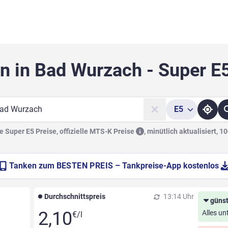
n in Bad Wurzach - Super E
E5
he
 Super E5 Preise, offizielle
MTS-K Preise
,
minütlich aktualisiert, 1
Tanken zum
BESTEN PREIS
– Tankpreise-App kostenlos
Durchschnittspreis
13:14 Uhr
günst
2,10
Alles un
€/l