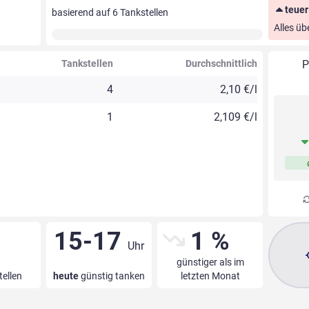
teuer
basierend auf
6
Tankstellen
Alles üb
Tankstellen
Durchschnittlich
P
4
2,10 €/l
1
2,109 €/l
15-17
1 %
Uhr
günstiger als im
tellen
heute
günstig tanken
letzten Monat