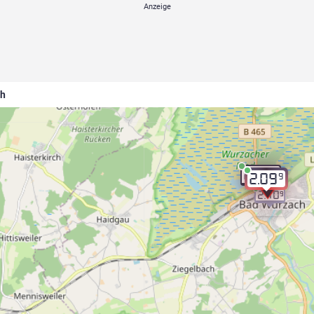
ch
9
2.09
9
2.09
2.10
9