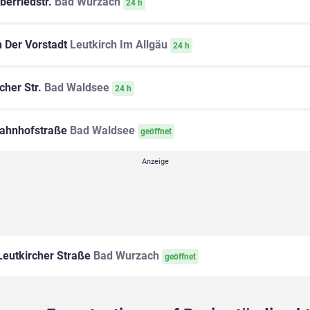
berriedstr.
Bad Wurzach
24 h
n Der Vorstadt
Leutkirch Im Allgäu
24 h
cher Str.
Bad Waldsee
24 h
ahnhofstraße
Bad Waldsee
geöffnet
eutkircher Straße
Bad Wurzach
geöffnet