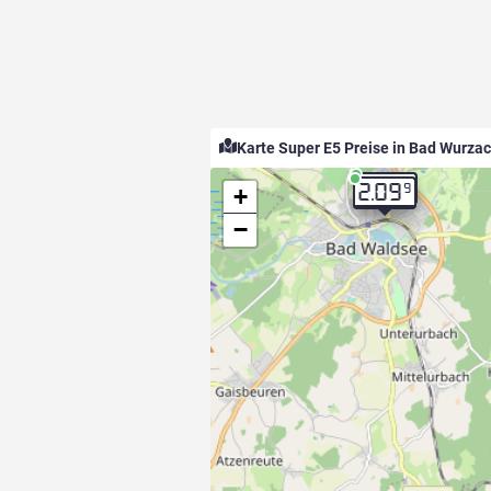
Karte Super E5 Preise in Bad Wurza
9
2.09
9
+
2.09
−