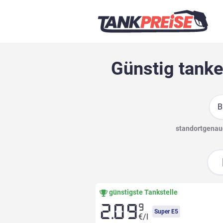
Günstig tanke
Suc
standortgenaue
günstigste Tankstelle
9
2.09
Super E5
€/l