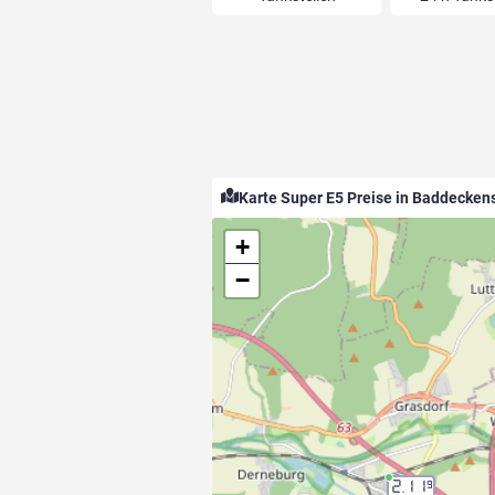
Karte Super E5 Preise in Baddecken
+
−
2.11
9