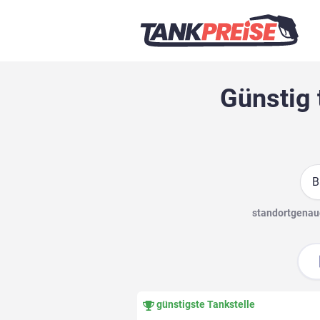
Günstig 
Suc
standortgenaue
günstigste Tankstelle