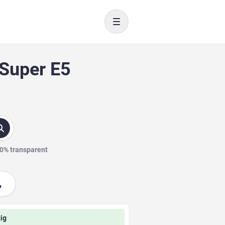
Toggle navigation
 Super E5
00% transparent
ig