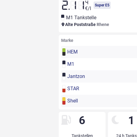
4
2.11
Super E5
€/l
M1 Tankstelle
Alte Poststraße
Rhene
Marke
HEM
M1
Jantzon
STAR
Shell
6
1
Tankstellen
24 h Tanks