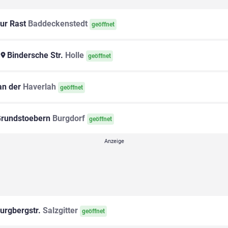
ur Rast
Baddeckenstedt
geöffnet
Bindersche Str.
Holle
geöffnet
n der
Haverlah
geöffnet
rundstoebern
Burgdorf
geöffnet
urgbergstr.
Salzgitter
geöffnet