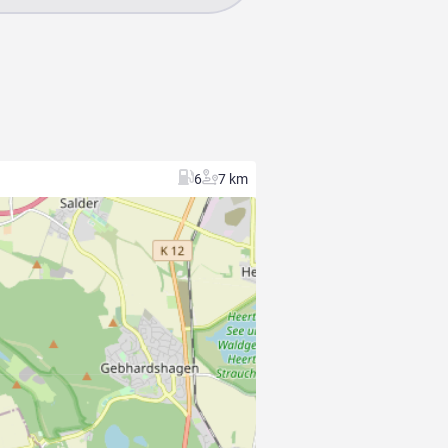
6
7 km