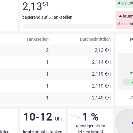
2,13
Alles un
€/l
teuer
basierend auf
6
Tankstellen
Alles üb
Tankstellen
Durchschnittlich
P
2
2,13 €/l
1
2,114 €/l
1
2,119 €/l
1
2,119 €/l
1
2,149 €/l
10-12
1 %
Uhr
günstiger als im
tellen
heute
günstig tanken
letzten Monat