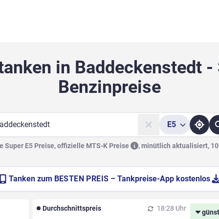
tanken in Baddeckenstedt -
Benzinpreise
E5
he
 Super E5 Preise, offizielle
MTS-K Preise
,
minütlich aktualisiert, 1
Tanken zum
BESTEN PREIS
– Tankpreise-App kostenlos
Durchschnittspreis
18:28 Uhr
günst