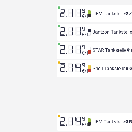
2.11
9
HEM Tankstelle
Z
€/l
2.11
9
Jantzon Tankstelle
€/l
2.11
9
STAR Tankstelle
a
€/l
2.14
9
Shell Tankstelle
G
€/l
2.14
9
HEM Tankstelle
B
€/l