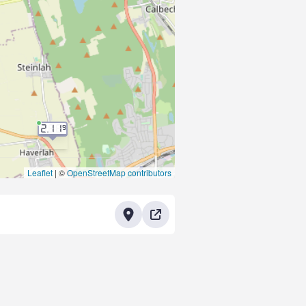
2.11
9
Leaflet
|
©
OpenStreetMap contributors