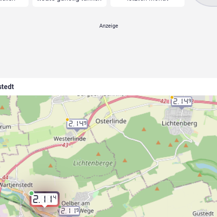
stedt
2.14
9
2.14
9
4
2.11
2.11
9