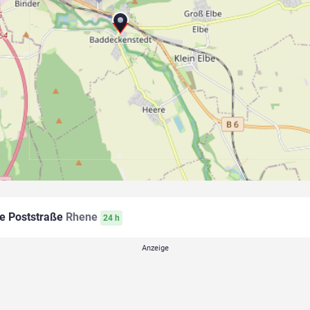
e Poststraße
Rhene
24 h