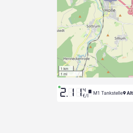
1 km
1 mi
2.11
4
M1 Tankstelle
Alt
€/l