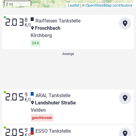
2 mi
Leaflet
|
©
OpenStreetMap contributors
8
Raiffeisen Tankstelle
2.03
€/l
Froschbach
Kirchberg
24 h
9
ARAL Tankstelle
2.05
€/l
Landshuter Straße
Velden
geschlossen
9
ESSO Tankstelle
2.05
€/l