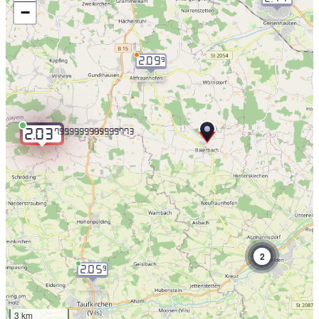
−
2.09
9
7.999999999999773
2.03
2
2.05
9
3 km