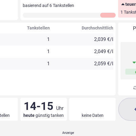
teuer
basierend auf
6
Tankstellen
1 Tankst
Tankstellen
Durchschnittlich
P
1
2,039 €/l
1
2,049 €/l
1
2,059 €/l
14-15
Uhr
tellen
heute
günstig tanken
keine Daten