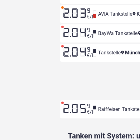
2.03
9
AVIA Tankstelle
K
€/l
2.04
9
BayWa Tankstelle
€/l
2.04
9
Tankstelle
Münche
€/l
2.05
9
Raiffeisen Tankstel
€/l
Tanken mit System: un