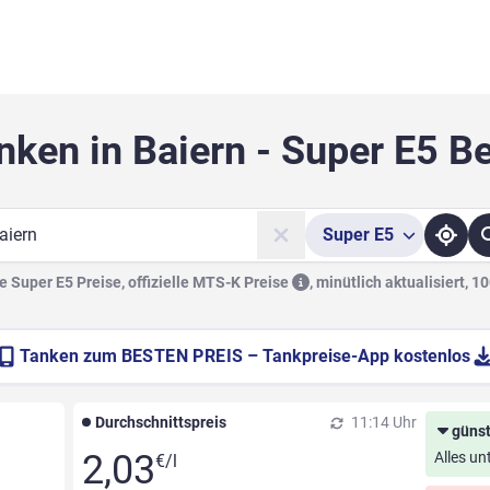
nken in Baiern - Super E5 B
Super
E5
he
 Super E5 Preise, offizielle
MTS-K Preise
,
minütlich aktualisiert, 1
Tanken zum
BESTEN PREIS
– Tankpreise-App kostenlos
Durchschnittspreis
11:14 Uhr
günst
2,03
Alles un
€/l