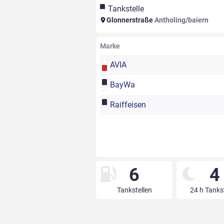
Tankstelle
Glonnerstraße
Antholing/baiern
Marke
AVIA
BayWa
Raiffeisen
6
4
Tankstellen
24 h Tanks