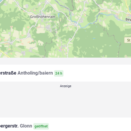
rstraße
Antholing/baiern
24 h
ergerstr.
Glonn
geöffnet