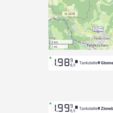
2.04
9
2 km
1 mi
1.98
9
Tankstelle
Glonne
€/l
1.99
9
Tankstelle
Zinneb
€/l