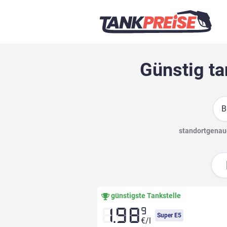
Günstig ta
Suc
standortgenaue
günstigste Tankstelle
9
1.98
Super E5
€/l