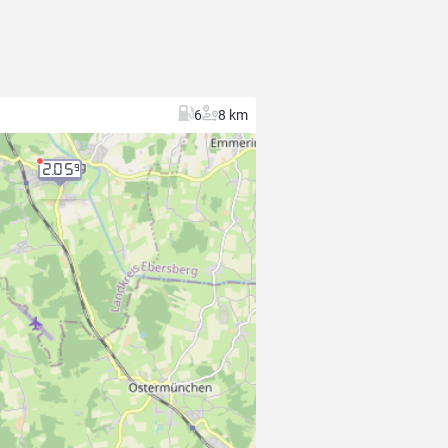
6
8 km
2.05
9