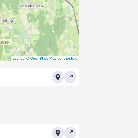
Leaflet
|
©
OpenStreetMap contributors