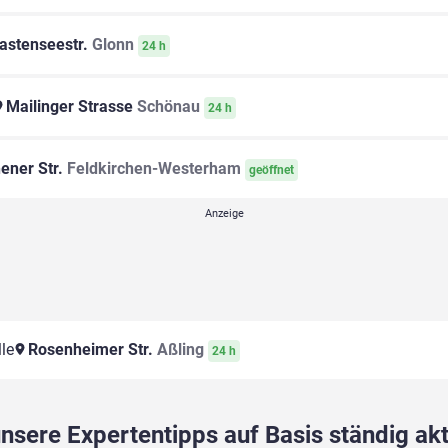
astenseestr.
Glonn
24 h
Mailinger Strasse
Schönau
24 h
ner Str.
Feldkirchen-Westerham
geöffnet
le
Rosenheimer Str.
Aßling
24 h
sere Expertentipps auf Basis ständig akt