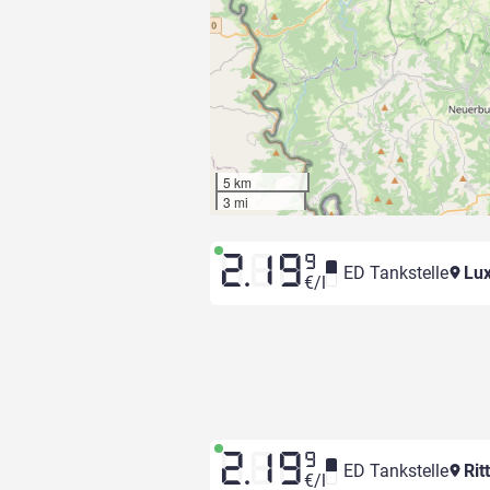
5 km
3 mi
2.19
9
ED Tankstelle
Lux
€/l
2.19
9
ED Tankstelle
Rit
€/l