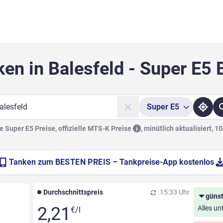
ken in Balesfeld - Super E5 
Super
E5
he
 Super E5 Preise, offizielle
MTS-K Preise
,
minütlich aktualisiert, 1
Tanken zum
BESTEN PREIS
– Tankpreise-App kostenlos
Durchschnittspreis
15:33 Uhr
günst
2,21
Alles un
€/l