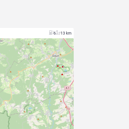
6
13 km