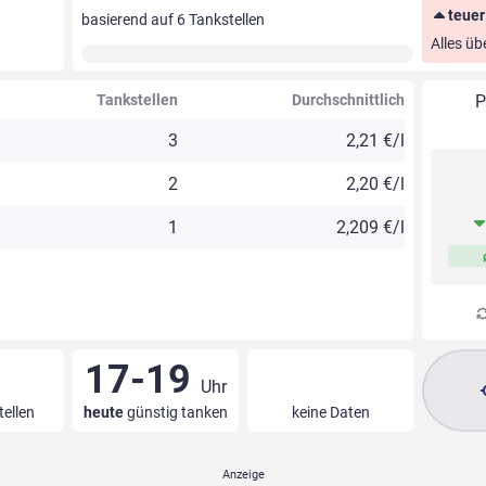
teuer
basierend auf
6
Tankstellen
Alles üb
Tankstellen
Durchschnittlich
P
3
2,21 €/l
2
2,20 €/l
1
2,209 €/l
17-19
Uhr
tellen
heute
günstig tanken
keine Daten