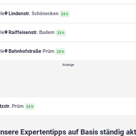
le
Lindenstr.
Schönecken
24 h
le
Raiffeisenstr.
Badem
24 h
le
Bahnhofstraße
Prüm
24 h
tzstr.
Prüm
24 h
sere Expertentipps auf Basis ständig akt