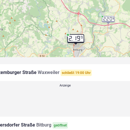
2.20
9
9
2.19
emburger Straße
Waxweiler
schließt 19:00 Uhr
tersdorfer Straße
Bitburg
geöffnet