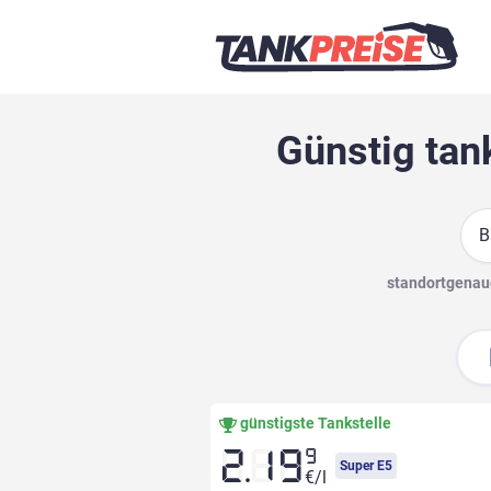
Günstig tan
Suc
standortgenaue
günstigste Tankstelle
9
2.19
Super E5
€/l