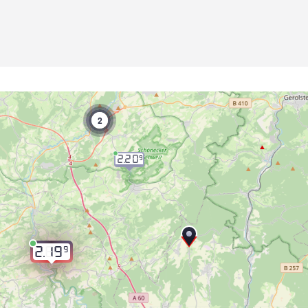
2
2.20
9
9
2.19