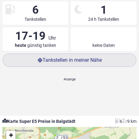
6
1
Tankstellen
24 h Tankstellen
17-19
Uhr
heute
günstig tanken
keine Daten
Tankstellen in meiner Nähe
Karte Super E5 Preise in Balgstädt
6
9 km
+
2.19
9