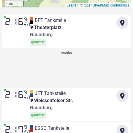
1 mi
Leaflet
|
©
OpenStreetMap contributors
9
BFT Tankstelle
2.16
€/l
Theaterplatz
Naumburg
geöffnet
9
JET Tankstelle
2.16
€/l
Weissenfelser Str.
Naumburg
geöffnet
9
ESSO Tankstelle
2.17
€/l