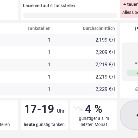
teuer
basierend auf
6
Tankstellen
Alles üb
Tankstellen
Durchschnittlich
P
1
2,199 €/l
1
2,209 €/l
1
2,219 €/l
1
2,219 €/l
1
2,229 €/l
17-19
4 %
Uhr
günstiger als im
tellen
heute
günstig tanken
letzten Monat