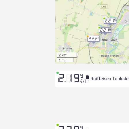
2.21
9
2.21
9
2.22
9
2 km
1 mi
2.19
9
Raiffeisen Tankstel
€/l
9