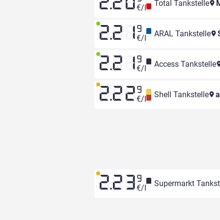
2.20
Total Tankstelle
M
€/l
2.21
9
ARAL Tankstelle
S
€/l
2.21
9
Access Tankstelle
€/l
2.22
9
Shell Tankstelle
a
€/l
2.23
9
Supermarkt Tankst
€/l