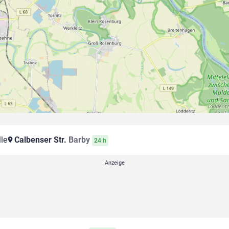
le
Calbenser Str.
Barby
24 h