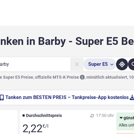
nken in Barby - Super E5 B
Super
E5
he
 Super E5 Preise, offizielle
MTS-K Preise
,
minütlich aktualisiert, 1
Tanken zum
BESTEN PREIS
– Tankpreise-App kostenlos
Durchschnittspreis
17:50 Uhr
günst
2,22
Alles un
€/l