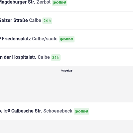
agdeburger Str.
Zerbst
geöffnet
alzer Straße
Calbe
24 h
Friedensplatz
Calbe/saale
geöffnet
n der Hospitalstr.
Calbe
24 h
elle
Calbesche Str.
Schoenebeck
geöffnet