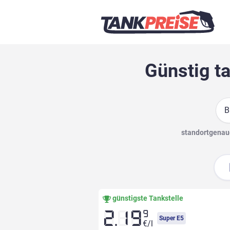
Günstig ta
Suc
standortgenaue
günstigste Tankstelle
9
2.19
Super E5
€/l