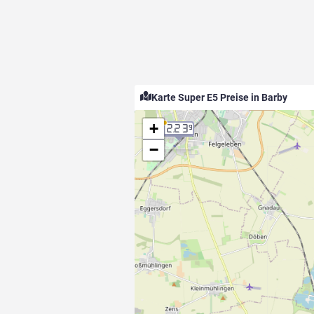
Karte Super E5 Preise in Barby
+
2.23
9
−