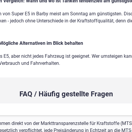
 Vergleich: Wann und wo ist Tanken tendenziell am günstigst
n von Super E5 in Barby meist am Sonntag am günstigsten. Disco
en - jedoch ohne Unterschiede in der Kraftstoffqualität, denn di
Mögliche Alternativen im Blick behalten
ls E5, aber nicht jedes Fahrzeug ist geeignet. Wer umsteigen kann
 Verbrauch und Fahrverhalten.
FAQ / Häufig gestellte Fragen
mmen direkt von der Markttransparenzstelle für Kraftstoffe (MTS
setzlich verpflichtet, jede Preisänderung in Echtzeit an die MTS