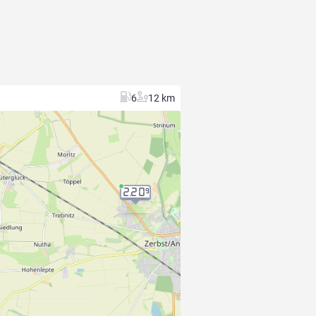
6
12 km
2.20
9