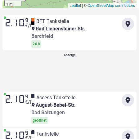
1 mi
Leaflet
|
©
OpenStreetMap contributors
9
BFT Tankstelle
2.10
€/l
Bad Liebensteiner Str.
Barchfeld
24 h
9
Access Tankstelle
2.10
€/l
August-Bebel-Str.
Bad Salzungen
geöffnet
9
Tankstelle
2.10
€/l