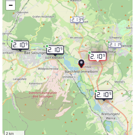
−
2.13
9
9
2.10
2.11
9
9
2.10
9
2.10
9
2.10
2 km