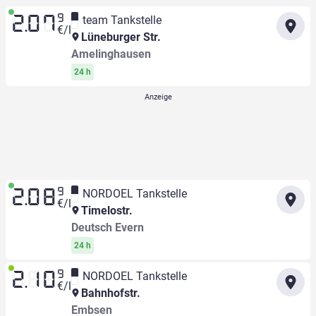
9
team Tankstelle
2.07
€/l
Lüneburger Str.
Amelinghausen
24 h
9
NORDOEL Tankstelle
2.08
€/l
Timelostr.
Deutsch Evern
24 h
9
NORDOEL Tankstelle
2.10
€/l
Bahnhofstr.
Embsen