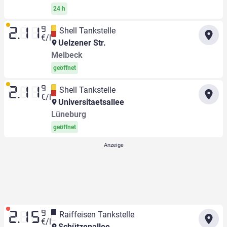
24 h
9
Shell Tankstelle
2.11
€/l
Uelzener Str.
Melbeck
geöffnet
9
Shell Tankstelle
2.11
€/l
Universitaetsallee
Lüneburg
geöffnet
9
Raiffeisen Tankstelle
2.15
€/l
Schützenallee