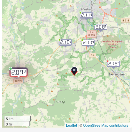
2.11
9
2.08
9
2.10
9
2.11
9
2.15
9
9
2.07
5 km
3 mi
Leaflet
|
©
OpenStreetMap contributors