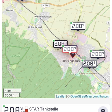
9
2.08
9
2.08
9
2.08
9
2.08
9
2.08
1 km
3000 ft
Leaflet
|
©
OpenStreetMap contributors
9
STAR Tankstelle
2.08