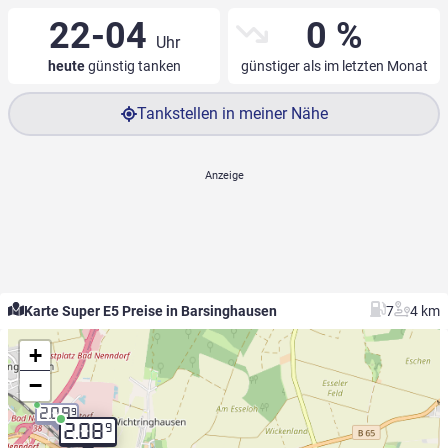
22-04
0 %
Uhr
heute
günstig tanken
günstiger als im letzten Monat
Tankstellen in meiner Nähe
Karte Super E5 Preise in Barsinghausen
7
4 km
+
−
2.09
9
9
2.08