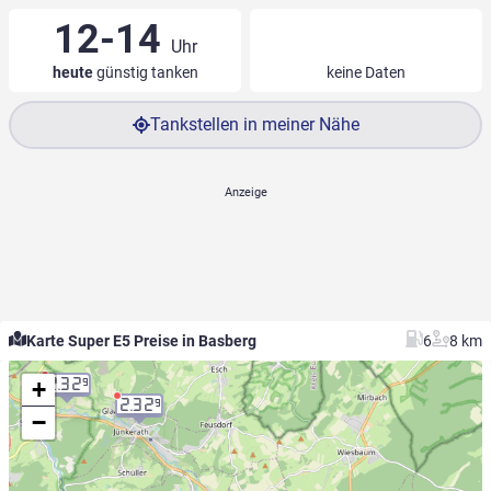
12-14
Uhr
heute
günstig tanken
keine Daten
Tankstellen in meiner Nähe
Karte Super E5 Preise in Basberg
6
8 km
+
2.32
9
2.32
9
−