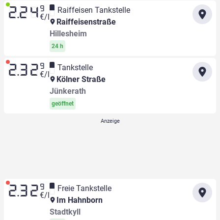
9
Raiffeisen Tankstelle
2.24
€/l
Raiffeisenstraße
Hillesheim
24 h
9
Tankstelle
2.32
€/l
Kölner Straße
Jünkerath
geöffnet
9
Freie Tankstelle
2.32
€/l
Im Hahnborn
Stadtkyll