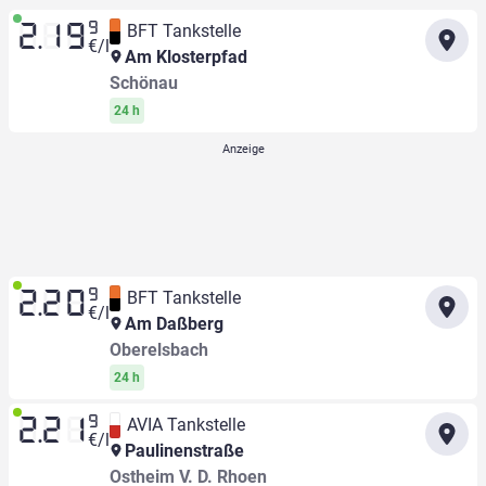
9
BFT Tankstelle
2.19
€/l
Am Klosterpfad
Schönau
24 h
9
BFT Tankstelle
2.20
€/l
Am Daßberg
Oberelsbach
24 h
9
AVIA Tankstelle
2.21
€/l
Paulinenstraße
Ostheim V. D. Rhoen