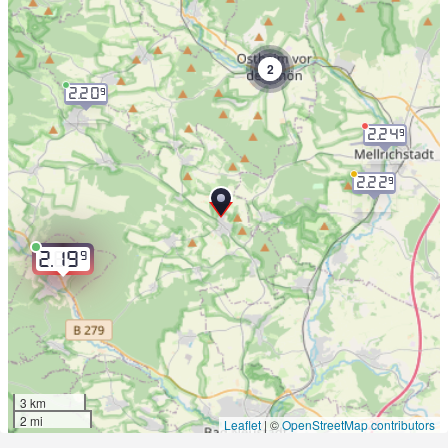
2
2.20
9
2.24
9
2.22
9
9
2.19
3 km
2 mi
Leaflet
|
©
OpenStreetMap contributors