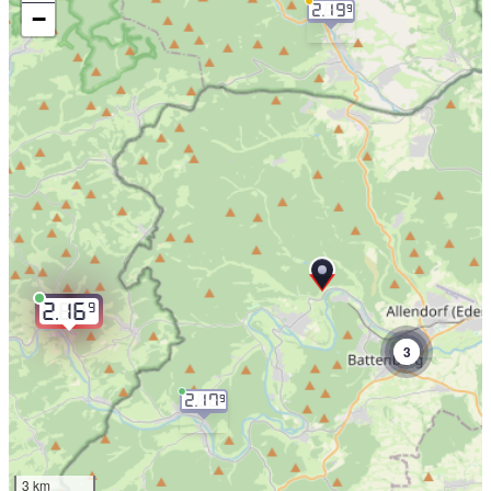
2.19
9
−
9
2.16
3
2.17
9
3 km