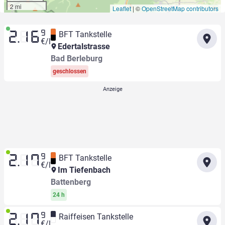
2 mi
Leaflet
|
©
OpenStreetMap contributors
9
BFT Tankstelle
2.16
€/l
Edertalstrasse
Bad Berleburg
geschlossen
9
BFT Tankstelle
2.17
€/l
Im Tiefenbach
Battenberg
24 h
9
Raiffeisen Tankstelle
2.17
€/l