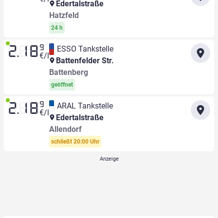
Edertalstraße
Hatzfeld
24 h
9
ESSO Tankstelle
2.18
€/l
Battenfelder Str.
Battenberg
geöffnet
9
ARAL Tankstelle
2.18
€/l
Edertalstraße
Allendorf
schließt 20:00 Uhr