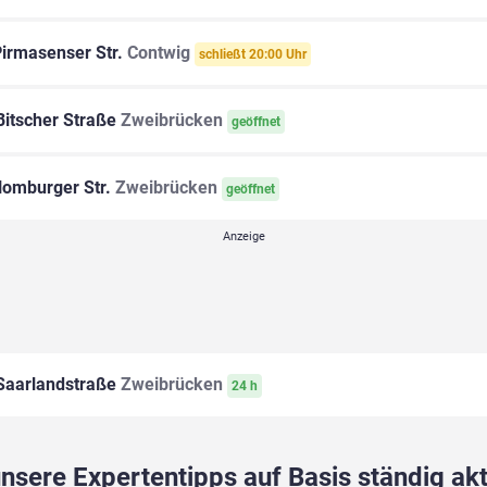
irmasenser Str.
Contwig
schließt 20:00 Uhr
itscher Straße
Zweibrücken
geöffnet
omburger Str.
Zweibrücken
geöffnet
aarlandstraße
Zweibrücken
24 h
sere Expertentipps auf Basis ständig akt