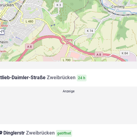
4
9
tlieb-Daimler-Straße
Zweibrücken
24 h
Dinglerstr
Zweibrücken
geöffnet