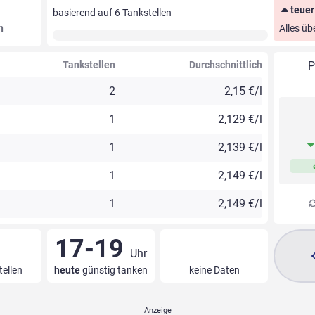
teuer
basierend auf
6
Tankstellen
n
Alles üb
Tankstellen
Durchschnittlich
P
2
2,15 €/l
1
2,129 €/l
1
2,139 €/l
1
2,149 €/l
1
2,149 €/l
17-19
Uhr
tellen
heute
günstig tanken
keine Daten