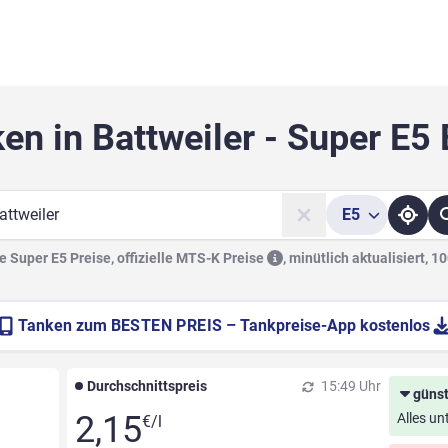
en in Battweiler - Super E5
E5
he
 Super E5 Preise, offizielle
MTS-K Preise
,
minütlich aktualisiert, 1
Tanken zum
BESTEN PREIS
– Tankpreise-App kostenlos
Durchschnittspreis
15:49 Uhr
günst
2,15
Alles un
€/l