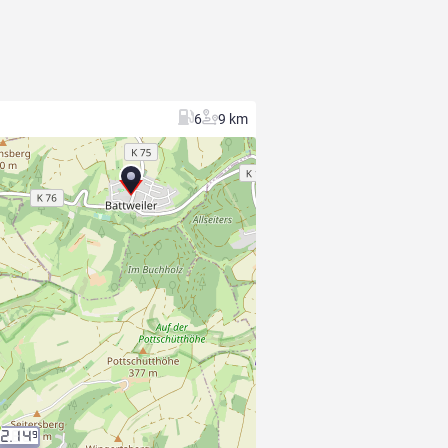
6
9 km
2.14
9