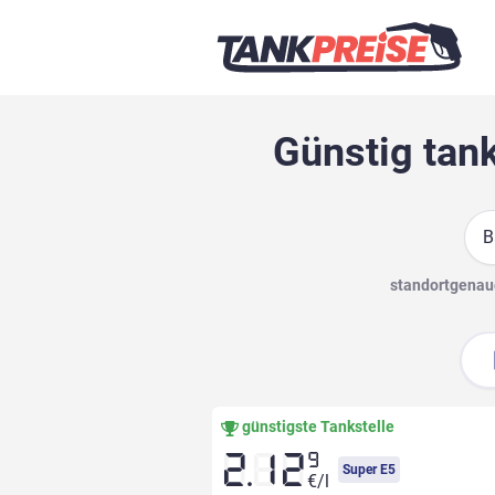
Günstig tank
Suc
standortgenaue
günstigste Tankstelle
9
2.12
Super E5
€/l