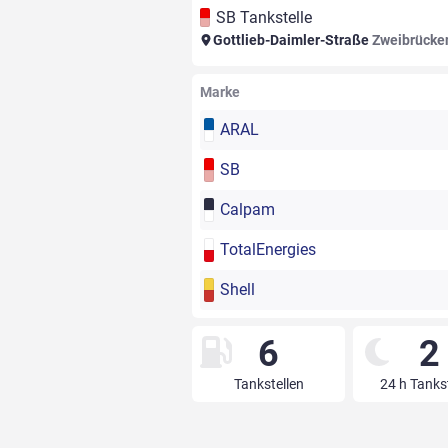
SB Tankstelle
Gottlieb-Daimler-Straße
Zweibrücke
Marke
ARAL
SB
Calpam
TotalEnergies
Shell
6
2
Tankstellen
24 h Tanks