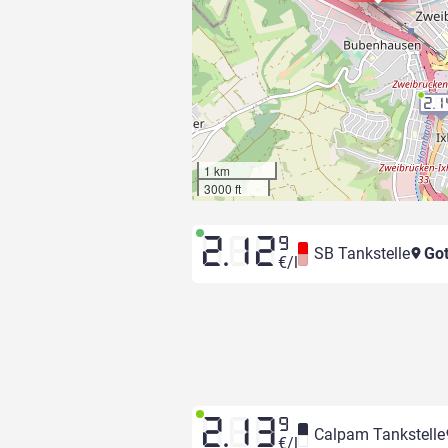
2.1
1 km
3000 ft
2.12
9
SB Tankstelle
Got
€/l
2.13
9
Calpam Tankstelle
€/l