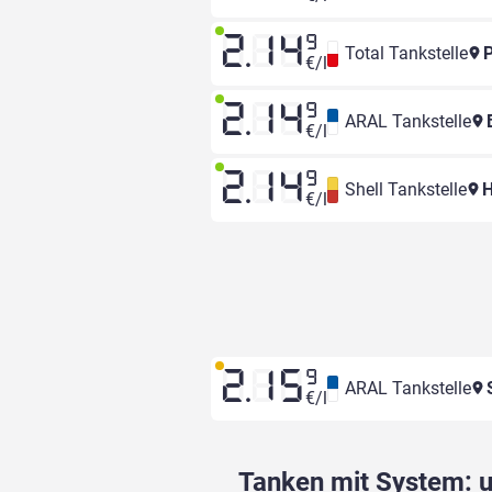
2.14
9
Total Tankstelle
P
€/l
2.14
9
ARAL Tankstelle
B
€/l
2.14
9
Shell Tankstelle
H
€/l
2.15
9
ARAL Tankstelle
S
€/l
Tanken mit System: un