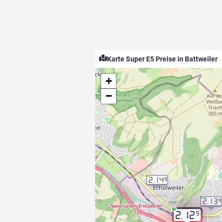
Karte Super E5 Preise in Battweiler
+
−
2.14
9
2.13
9
9
2.12