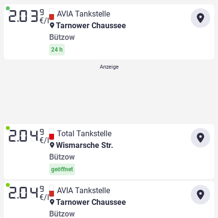
9
AVIA Tankstelle
2.03
€/l
Tarnower Chaussee
Bützow
24 h
9
Total Tankstelle
2.04
€/l
Wismarsche Str.
Bützow
geöffnet
9
AVIA Tankstelle
2.04
€/l
Tarnower Chaussee
Bützow