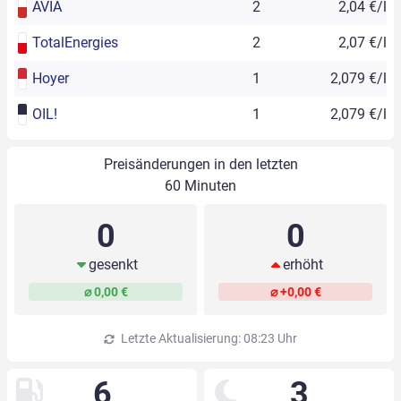
AVIA
2
2,04 €/l
TotalEnergies
2
2,07 €/l
Hoyer
1
2,079 €/l
OIL!
1
2,079 €/l
Preisänderungen in den letzten
60 Minuten
0
0
gesenkt
erhöht
⌀ 0,00 €
⌀ +0,00 €
Letzte Aktualisierung: 08:23 Uhr
6
3