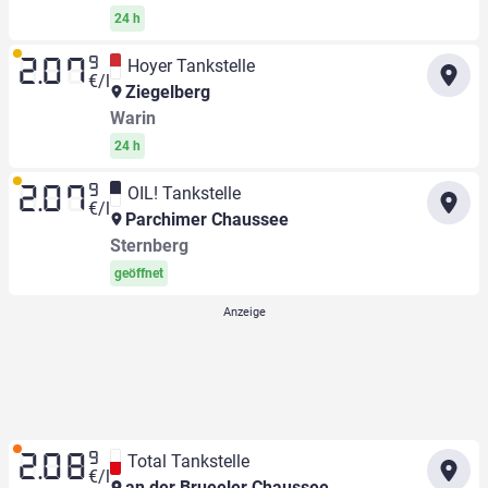
24 h
9
Hoyer Tankstelle
2.07
€/l
Ziegelberg
Warin
24 h
9
OIL! Tankstelle
2.07
€/l
Parchimer Chaussee
Sternberg
geöffnet
9
Total Tankstelle
2.08
€/l
an der Brueeler Chaussee