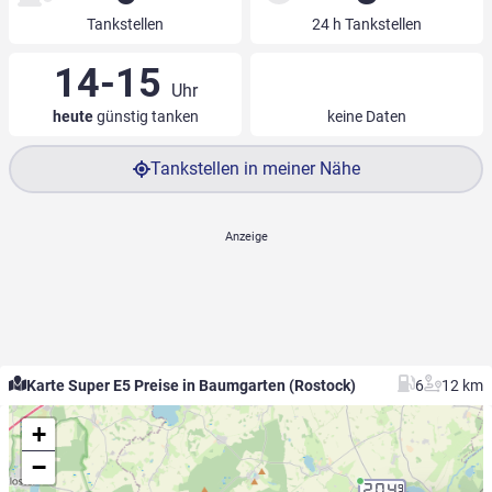
Tankstellen
24 h Tankstellen
14-15
Uhr
heute
günstig tanken
keine Daten
Tankstellen in meiner Nähe
Karte Super E5 Preise in Baumgarten (Rostock)
6
12 km
+
−
2.04
9