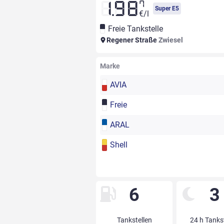
7
1.98
Super E5
€/l
Freie Tankstelle
Regener Straße
Zwiesel
Marke
AVIA
Freie
ARAL
Shell
6
3
Tankstellen
24 h Tanks