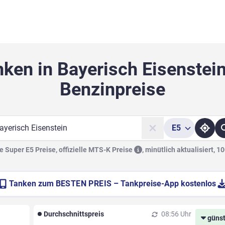
nken in Bayerisch Eisenstein
Benzinpreise
E5
he
 Super E5 Preise, offizielle
MTS-K Preise
,
minütlich aktualisiert, 1
Tanken zum
BESTEN PREIS
– Tankpreise-App kostenlos
Durchschnittspreis
08:56 Uhr
günst