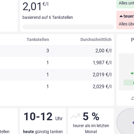
2,01
Alles un
€/l
teuer
basierend auf
6
Tankstellen
Alles üb
Tankstellen
Durchschnittlich
P
3
2,00 €/l
1
1,987 €/l
1
2,019 €/l
1
2,029 €/l
10-12
5 %
Uhr
teurer als im letzten
tellen
heute
günstig tanken
Monat