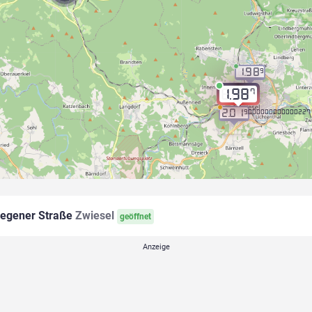
1.98
9
7
1.98
2.01
9.000000000000227
egener Straße
Zwiesel
geöffnet