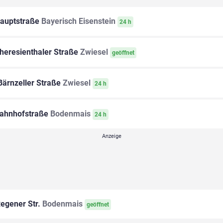
auptstraße
Bayerisch Eisenstein
24 h
heresienthaler Straße
Zwiesel
geöffnet
ärnzeller Straße
Zwiesel
24 h
ahnhofstraße
Bodenmais
24 h
egener Str.
Bodenmais
geöffnet