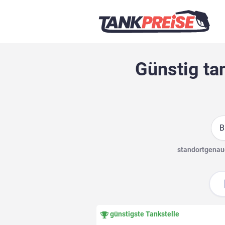
Günstig ta
Suc
standortgenaue
günstigste Tankstelle