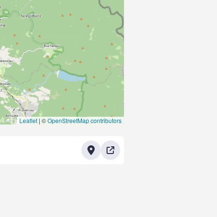
Leaflet
|
©
OpenStreetMap contributors