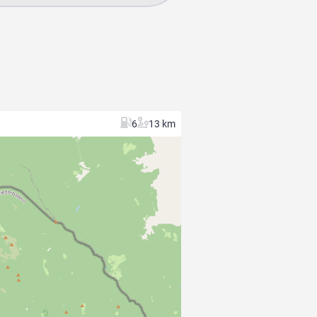
6
13 km