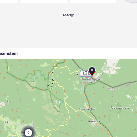
isenstein
1.98
9
2