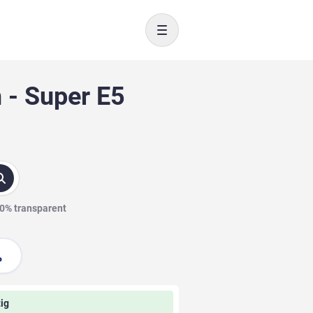
Toggle navigation
 - Super E5
00% transparent
ig