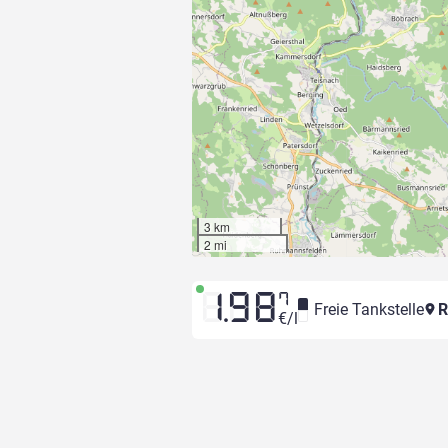
3 km
2 mi
1.98
7
Freie Tankstelle
R
€/l