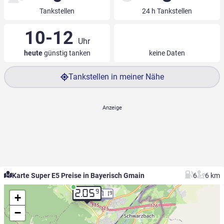
Tankstellen
24 h Tankstellen
10-12
Uhr
heute
günstig tanken
keine Daten
Tankstellen in meiner Nähe
Karte Super E5 Preise in Bayerisch Gmain
6
6 km
9
2.05
2.71
9
+
−