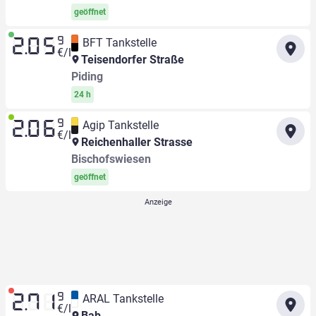
geöffnet
9
BFT Tankstelle
2.05
€/l
Teisendorfer Straße
Piding
24 h
9
Agip Tankstelle
2.06
€/l
Reichenhaller Strasse
Bischofswiesen
geöffnet
9
ARAL Tankstelle
2.71
€/l
Bab