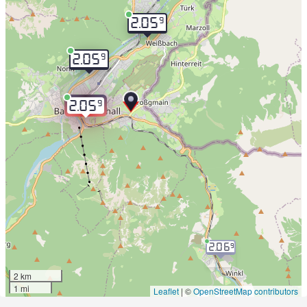
9
2.05
9
2.05
9
2.05
2.06
9
2 km
1 mi
Leaflet
|
©
OpenStreetMap contributors