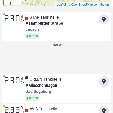
1 mi
Leaflet
|
©
OpenStreetMap contributors
9
STAR Tankstelle
2.30
€/l
Hamburger Straße
Leezen
geöffnet
9
ORLEN Tankstelle
2.30
€/l
Gieschenhagen
Bad Segeberg
geöffnet
9
AVIA Tankstelle
2.33
€/l