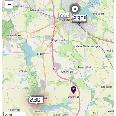
−
3
2.33
9
9
2.30
9
2.30
2 km