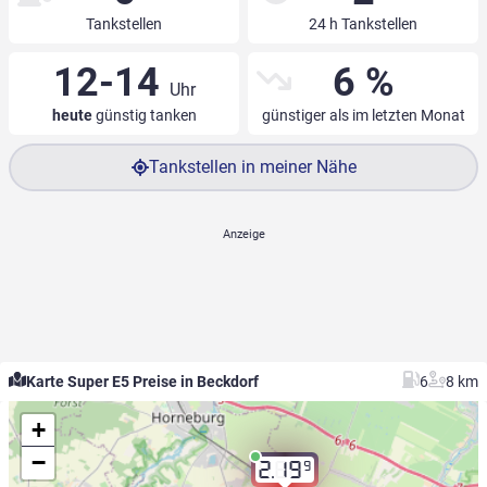
Tankstellen
24 h Tankstellen
12-14
6 %
Uhr
heute
günstig tanken
günstiger als im letzten Monat
Tankstellen in meiner Nähe
Karte Super E5 Preise in Beckdorf
6
8 km
+
−
9
2.19