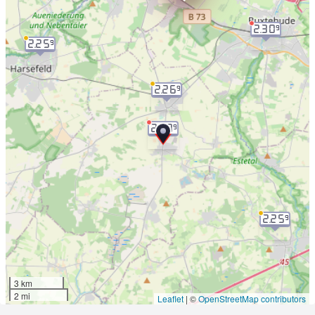
2.30
9
2.25
9
2.26
9
2.29
9
2.25
9
3 km
2 mi
Leaflet
|
©
OpenStreetMap contributors