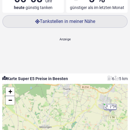
Uhr
heute
günstig tanken
günstiger als im letzten Monat
Tankstellen in meiner Nähe
Karte Super E5 Preise in Beesten
6
5 km
+
−
2.17
8