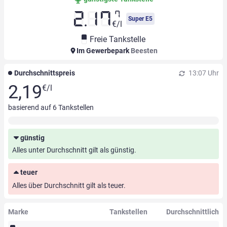
7
2.17
Super E5
€/l
Freie Tankstelle
Im Gewerbepark
Beesten
Durchschnittspreis
13:07 Uhr
2,19
€/l
basierend auf
6
Tankstellen
günstig
Alles unter Durchschnitt gilt als günstig.
teuer
Alles über Durchschnitt gilt als teuer.
Marke
Tankstellen
Durchschnittlich