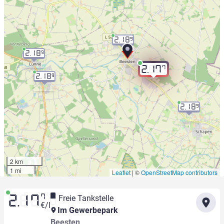
2.18
9
2.18
9
7
2.17
2.18
9
2.18
9
2 km
1 mi
Leaflet
|
©
OpenStreetMap contributors
7
Freie Tankstelle
2.17
€/l
Im Gewerbepark
Beesten