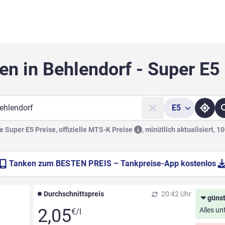
en in Behlendorf - Super E5
E5
he
 Super E5 Preise, offizielle
MTS-K Preise
,
minütlich aktualisiert, 1
Tanken zum
BESTEN PREIS
– Tankpreise-App kostenlos
Durchschnittspreis
20:42 Uhr
günst
2,05
Alles un
€/l