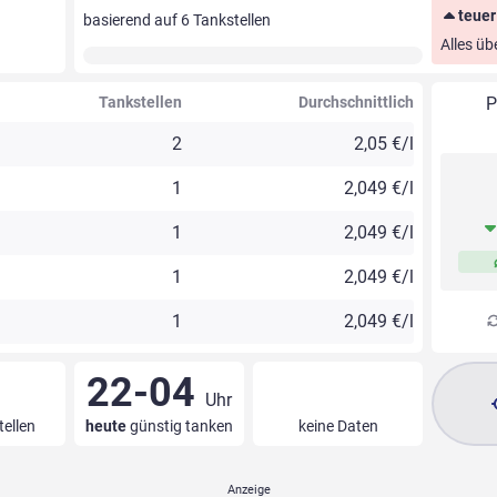
teuer
basierend auf
6
Tankstellen
Alles üb
Tankstellen
Durchschnittlich
P
2
2,05 €/l
1
2,049 €/l
1
2,049 €/l
1
2,049 €/l
1
2,049 €/l
22-04
Uhr
tellen
heute
günstig tanken
keine Daten