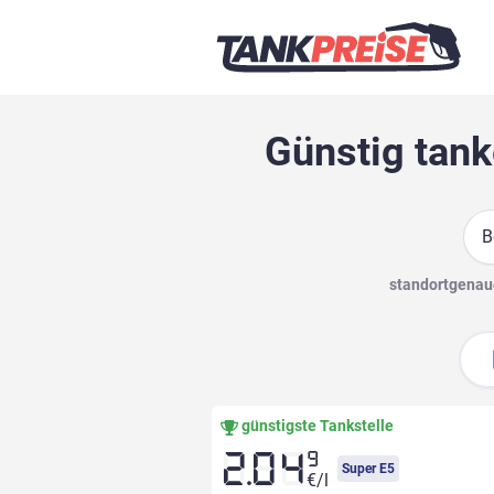
Günstig tank
Suc
standortgenaue
günstigste Tankstelle
9
2.04
Super E5
€/l