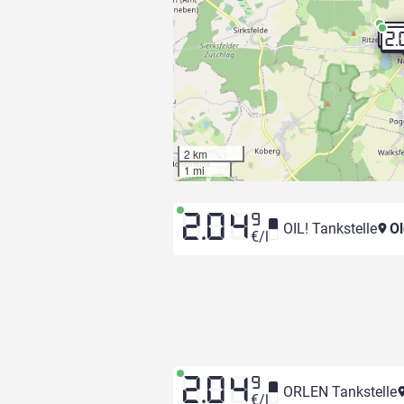
2.
2.
2 km
1 mi
2.04
9
OIL! Tankstelle
Ol
€/l
2.04
9
ORLEN Tankstelle
€/l