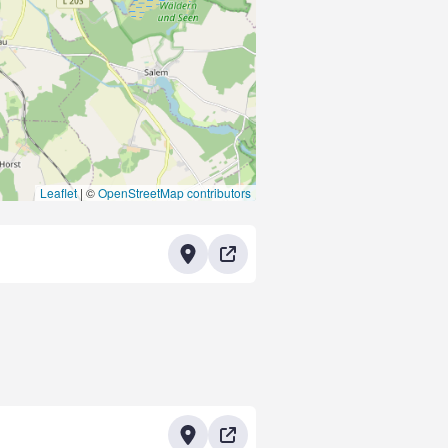
Leaflet
|
©
OpenStreetMap contributors