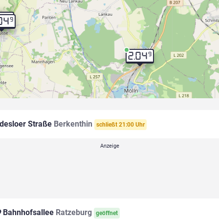
9
04
9
04
9
2.04
desloer Straße
Berkenthin
schließt 21:00 Uhr
Bahnhofsallee
Ratzeburg
geöffnet