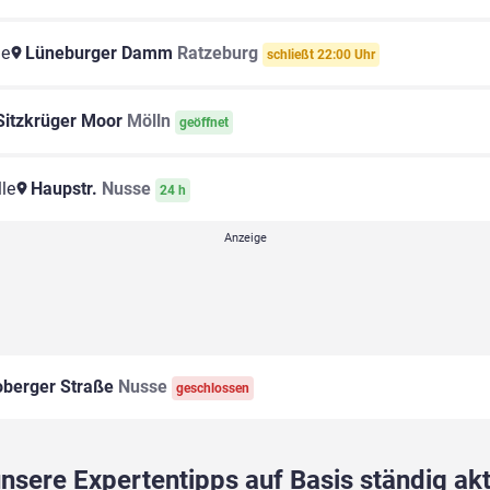
le
Lüneburger Damm
Ratzeburg
schließt 22:00 Uhr
itzkrüger Moor
Mölln
geöffnet
le
Haupstr.
Nusse
24 h
berger Straße
Nusse
geschlossen
sere Expertentipps auf Basis ständig akt