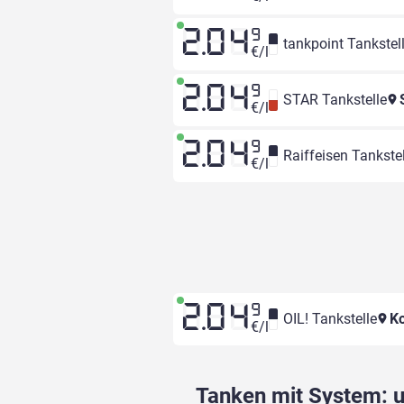
2.04
9
tankpoint Tankstel
€/l
2.04
9
STAR Tankstelle
S
€/l
2.04
9
Raiffeisen Tankstel
€/l
2.04
9
OIL! Tankstelle
Ko
€/l
Tanken mit System: un