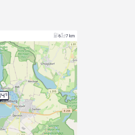
6
7 km
9
04