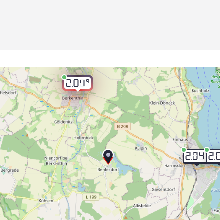
9
2.04
9
2.04
2.