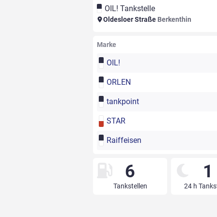
OIL! Tankstelle
Oldesloer Straße
Berkenthin
Marke
OIL!
ORLEN
tankpoint
STAR
Raiffeisen
6
1
Tankstellen
24 h Tanks