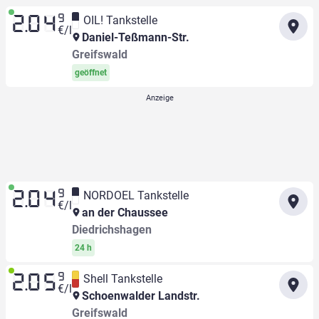
9
OIL! Tankstelle
2.04
€/l
Daniel-Teßmann-Str.
Greifswald
geöffnet
9
NORDOEL Tankstelle
2.04
€/l
an der Chaussee
Diedrichshagen
24 h
9
Shell Tankstelle
2.05
€/l
Schoenwalder Landstr.
Greifswald