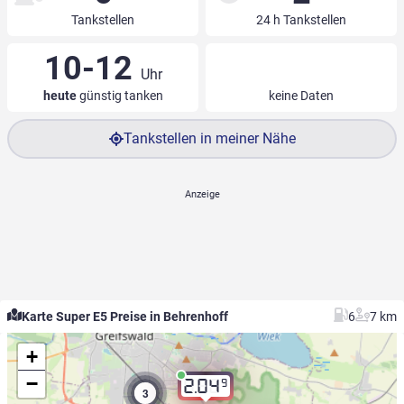
Tankstellen
24 h Tankstellen
10-12
Uhr
heute
günstig tanken
keine Daten
Tankstellen in meiner Nähe
Karte Super E5 Preise in Behrenhoff
6
7 km
+
−
9
2.04
3