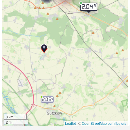
9
2.04
2.06
9
3 km
2 mi
Leaflet
|
©
OpenStreetMap contributors