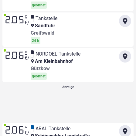
geöffnet
9
Tankstelle
2.05
€/l
Sandfuhr
Greifswald
24 h
9
NORDOEL Tankstelle
2.06
€/l
Am Kleinbahnhof
Gützkow
geöffnet
9
ARAL Tankstelle
2.06
€/l
Schönwalder Landstraße