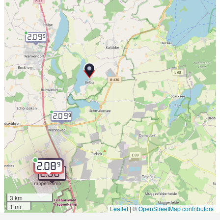
2.09
9
2.09
9
9
2.08
9
2.08
3 km
1 mi
Leaflet
|
©
OpenStreetMap contributors